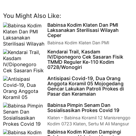
You Might Also Like:
Babinsa Kodim Klaten Dan PMI
Laksanakan Sterilisasi Wilayah
Ceper
Babinsa Kodim Klaten Dan PMI
Laksanakan Sterilisasi Wilayah
Kendarai Trail, Kasdam
Ceper Klaten - Babinsa Kelurahan Jombor Serka Gunanto
IV/Diponegoro Cek Sasaran Fisik
bersi…
TMMD Reguler Ke-110 Kodim
0728/Wonogiri
Wonogiri - Kunjungan kerja Kasdam
Antisipasi Covid-19, Dua Orang
IV/Diponegoro Brigjen TNI Widi Prasetijono di Kodim
Anggota Koramil 05 Mojogedang
0728/Wonogiri untuk mengecek secar…
Gencar Lakukan Patroli Prokes di
Pasar dan Keramaian
KARANGANYAR - Anggota Koramil
Babinsa Pimpin Senam Dan
05/Mojogedang Sertu Suharno dan Kopda Ristio Pramono,
Sosialisasikan Prokes Covid 19
melaksanakan kegiatan pengawasan dan…
Klaten – Babinsa Koramil 12 Manisrenggo
Kodim 0723 Klaten, Sertu M Ali Mangsur
pimpin senam sehat bersama PKK desa Kran…
Babinsa Kodim Klaten Dampingi