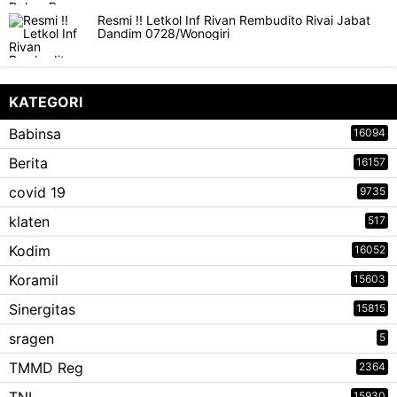
Resmi !! Letkol Inf Rivan Rembudito Rivai Jabat
Dandim 0728/Wonogiri
KATEGORI
Babinsa
16094
Berita
16157
covid 19
9735
klaten
517
Kodim
16052
Koramil
15603
Sinergitas
15815
sragen
5
TMMD Reg
2364
15930