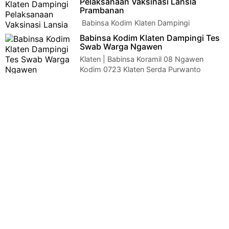
Pelaksanaan Vaksinasi Lansia
Prambanan
Babinsa Kodim Klaten Dampingi
Pelaksanaan Vaksinasi Lansia
Babinsa Kodim Klaten Dampingi Tes
Prambanan Klaten - Babinsa Brajan Koramil 09/Prambanan
Swab Warga Ngawen
Kodim…
Klaten | Babinsa Koramil 08 Ngawen
Kodim 0723 Klaten Serda Purwanto
melakukan pendampingan Swab oleh Puskesmas Ngawen. (…