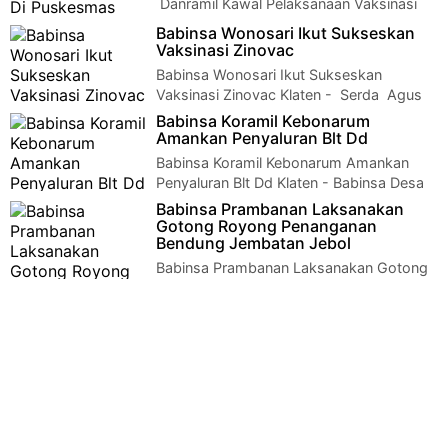
Danramil Kawal Pelaksanaan Vaksinasi
Sinovac Di Puskesmas Klaten
Babinsa Wonosari Ikut Sukseskan
Tengah Klaten -Danramil 01 Kota Kodim 0723 Klaten Kapt…
Vaksinasi Zinovac
Babinsa Wonosari Ikut Sukseskan
Vaksinasi Zinovac Klaten - Serda Agus
Triono Babinsa Desa Bentangan koramil 22 Wonosar…
Babinsa Koramil Kebonarum
Amankan Penyaluran Blt Dd
Babinsa Koramil Kebonarum Amankan
Penyaluran Blt Dd Klaten - Babinsa Desa
Jetis Koramil 06/ Kebonarum Serda Marwan melak…
Babinsa Prambanan Laksanakan
Gotong Royong Penanganan
Bendung Jembatan Jebol
Babinsa Prambanan Laksanakan Gotong
Royong Penanganan Bendung Jembatan
Jebol Klaten - Tepatnya di desa Cucukan bendung b…