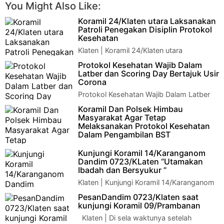
You Might Also Like:
Koramil 24/Klaten utara Laksanakan
Patroli Penegakan Disiplin Protokol
Kesehatan
Klaten | Koramil 24/Klaten utara
Laksanakan Patroli Penegakan Disiplin
Protokol Kesehatan Wajib Dalam
Protokol KesehatanKoramil 24/Klaten utara Laksana…
Latber dan Scoring Day Bertajuk Usir
Corona
Protokol Kesehatan Wajib Dalam Latber
dan Scoring Day Bertajuk Usir
Koramil Dan Polsek Himbau
CoronaKodim Karanganyar — Protokol Kesehatan Wajib D…
Masyarakat Agar Tetap
Melaksanakan Protokol Kesehatan
Dalam Pengambilan BST
Wonogiri – Anggota Koramil 11/Manyaran
Kunjungi Koramil 14/Karanganom
dan Polsek melakukan pendampingan serta pengamanan dalam
Dandim 0723/KLaten “Utamakan
pendistribusian Bantuan …
Ibadah dan Bersyukur ”
Klaten | Kunjungi Koramil 14/Karanganom
Dandim 0723/KLaten "Utamakan Ibadah
PesanDandim 0723/Klaten saat
dan Bersyukur "Kunjungi Koramil 14/Karangano…
kunjungi Koramil 09/Prambanan
Klaten | Di sela waktunya setelah