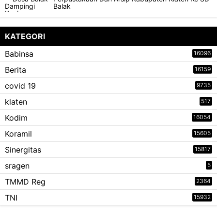
Balak
KATEGORI
Babinsa
16096
Berita
16159
covid 19
9735
klaten
517
Kodim
16054
Koramil
15605
Sinergitas
15817
sragen
5
TMMD Reg
2364
TNI
15932