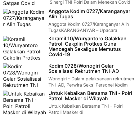
Sinergi TNI Polri Dalam Menekan Covid
19 Bersama Satgas Covid Ceper Klaten -
Anggota Kodim 0727/Karanganyar
Sertu Maryanto Koramil 23/Ceper Kodim 0723…
Alih Tugas
Anggota Kodim 0727/Karanganyar Alih
TugasKARANGANYAR – Upacara
Anggota Kodim 0727/Karanganyar yang alih tugas, dipimpin …
Koramil 10/Wuryantoro Galakkan
Patroli Gakplin Protkes Guna
Mencegah Sekaligus Memutus
Covid-19
Wonogiri - Upaya untuk memutus rantai
Kodim 0728/Wonogiri Gelar
penyebaran Covid-19 di wilayah Kecamatan Wuryantoro terus
Sosialisasi Rekrutmen TNI-AD
dilaksanakan oleh anggot…
Wonogiri - Dalam pelaksanaan rekrutmen
TNI-AD, Perwira Seksi Personel Kodim
0728/Wng Kapten Arm Agus Setyono melaksanaka…
Untuk Kebaikan Bersama TNI - Polri
Patroli Masker di Wilayah
Untuk Kebaikan Bersama TNI - Polri
Patroli Masker di
WilayahKARANGANYAR – Pandemi Covid 19, Sinergitas 3 (tiga)
pilar TN…