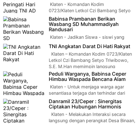
Klaten - Komandan Kodim
0723/Klaten Letkol Czi Bambang Setyo
Triwibowo, S.E., M. Han melaksanakan Ziarah dan Tabur Bung…
Babinsa Prambanan Berikan
Wasbang SD Muhammadiyah
Randusari
Klaten - Jadikan Siswa - siswi yang
disiplin dan terampil baris berbaris,
TNI Angkatan Darat Di Hati Rakyat
Babinsa Koramil 09/Prambanan Kodim 0723/Klate…
Klaten – Komandan Kodim 0723/Klaten
Letkol Czi Bambang Setyo Triwibowo,
S.E, M.Han memimpin langsung
pelaksan…
Peduli Warganya, Babinsa Ceper
Himbau Waspada Bencana Alam
Klaten - Untuk menjaga warga agar
senantiasa terjaga dan terhindar dari
bencana alam, Serda Suparman Babinsa Koramil 23…
Danramil 23/Ceper : Sinergitas
Ciptakan Hubungan Harmonis
Klaten - Melakukan Interaksi secara
langsung dengan perangkat Desa Binaan,
merupakan salah satu bagian tugas …