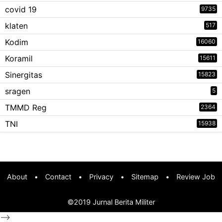
covid 19
9735
klaten
517
Kodim
16060
Koramil
15611
Sinergitas
15823
sragen
5
TMMD Reg
2364
TNI
15938
About
•
Contact
•
Privacy
•
Sitemap
•
Review Job
©2019
Jurnal Berita Militer
-->