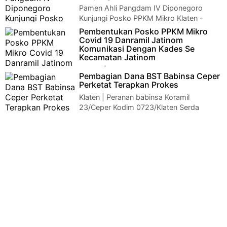
Pamen Ahli Pangdam IV Diponegoro
Kunjungi Posko PPKM Mikro Klaten -
Pamen Ahli Pangdam IV/Diponegoro Bidang Sosial Buday…
Pembentukan Posko PPKM Mikro
Covid 19 Danramil Jatinom
Komunikasi Dengan Kades Se
Kecamatan Jatinom
Klaten | Salah satu bentuk komunikasi
Pembagian Dana BST Babinsa Ceper
yang di lakukan Danrami Jatinom dengan aparatur desa adalah
Perketat Terapkan Prokes
dengan menghadiri pag…
Klaten | Peranan babinsa Koramil
23/Ceper Kodim 0723/Klaten Serda
Suhardo melakukan pengamanan penyerahan Bantuan Sosial…