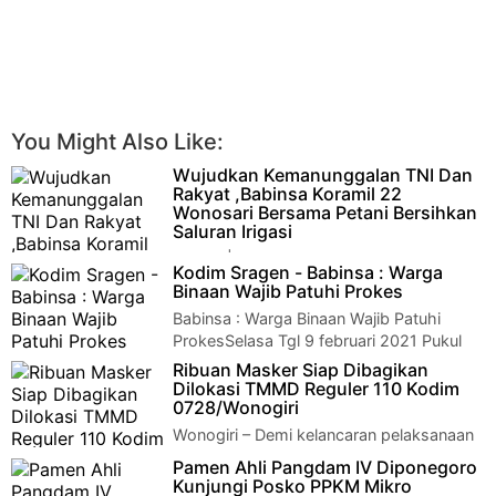
You Might Also Like:
Wujudkan Kemanunggalan TNI Dan
Rakyat ,Babinsa Koramil 22
Wonosari Bersama Petani Bersihkan
Saluran Irigasi
Klaten | Serka Joko Sri Murningsih
Kodim Sragen - Babinsa : Warga
Babinsa Desa Duwet Koramil 22 Wonosari Kodim 0723 Klaten
Binaan Wajib Patuhi Prokes
Bersama Petani Melaksanakan…
Babinsa : Warga Binaan Wajib Patuhi
ProkesSelasa Tgl 9 februari 2021 Pukul
09.10 wib s/d selesai Sertu Giyatno Babinsa D…
Ribuan Masker Siap Dibagikan
Dilokasi TMMD Reguler 110 Kodim
0728/Wonogiri
Wonogiri – Demi kelancaran pelaksanaan
Pra TMMD Reguler ke-110 Kodim
Pamen Ahli Pangdam IV Diponegoro
0728/Wonogiri yang telah berlangsung di Dusun Gemaw…
Kunjungi Posko PPKM Mikro