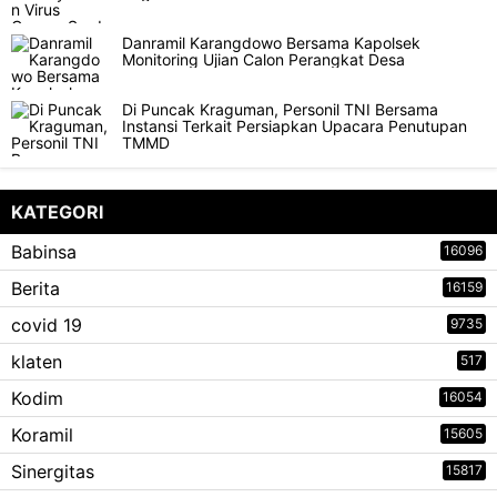
Danramil Karangdowo Bersama Kapolsek
Monitoring Ujian Calon Perangkat Desa
Di Puncak Kraguman, Personil TNI Bersama
Instansi Terkait Persiapkan Upacara Penutupan
TMMD
KATEGORI
Babinsa
16096
Berita
16159
covid 19
9735
klaten
517
Kodim
16054
Koramil
15605
Sinergitas
15817