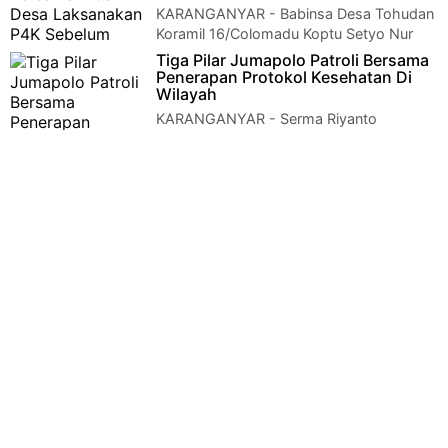
KARANGANYAR - Babinsa Desa Tohudan
Koramil 16/Colomadu Koptu Setyo Nur
bersama Bidan Desa melaksanakan P4K (Pemantapan P…
Tiga Pilar Jumapolo Patroli Bersama
Penerapan Protokol Kesehatan Di
Wilayah
KARANGANYAR - Serma Riyanto
Batiwanwil Koramil 12/Jumapolo bersama
anggota Polsek dan Satpol PP Jumapolo, melaksanakan P…