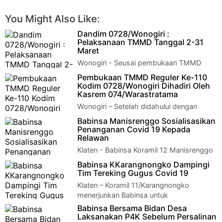
You Might Also Like:
Dandim 0728/Wonogiri :
Pelaksanaan TMMD Tanggal 2-31
Maret
Wonogiri - Seusai pembukaan TMMD
Reguler ke-110 tahun 2021 di Pendopo
Pembukaan TMMD Reguler Ke-110
Rumah Dinas Bupati, Komandan Kodim 0728/Wonogiri L…
Kodim 0728/Wonogiri Dihadiri Oleh
Kasrem 074/Warastratama
Wonogiri – Setelah didahului dengan
pelaksanaan Pra TMMD, Selasa(2/3)
Babinsa Manisrenggo Sosialisasikan
pelaksanaan program TMMD Reguler ke-110 Tahun 2021…
Penanganan Covid 19 Kepada
Relawan
Klaten - Babinsa Koramil 12 Manisrenggo
Serma Widada menjalin Komunikasi Sosial
Babinsa KKarangnongko Dampingi
(Komsos) dengan para Relawan desa dan s…
Tim Tereking Gugus Covid 19
Klaten – Koramil 11/Karangnongko
menerjunkan Babinsa untuk
memaksimalkan dukungannya dalam pelaksanaan pembatasan
Babinsa Bersama Bidan Desa
kegiat…
Laksanakan P4K Sebelum Persalinan