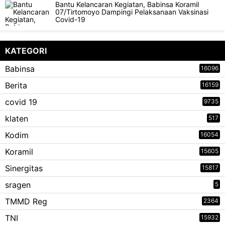
Bantu Kelancaran Kegiatan, Babinsa Koramil
07/Tirtomoyo Dampingi Pelaksanaan Vaksinasi
Covid-19
KATEGORI
Babinsa
16096
Berita
16159
covid 19
9735
klaten
517
Kodim
16054
Koramil
15605
Sinergitas
15817
sragen
5
TMMD Reg
2364
TNI
15932