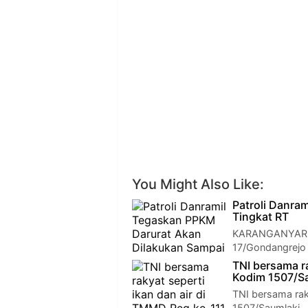
You Might Also Like:
Patroli Danra
Tingkat RT
KARANGANYAR - 
17/Gondangrejo
TNI bersama r
Kodim 1507/Sa
TNI bersama rak
1507/Saumlaki.