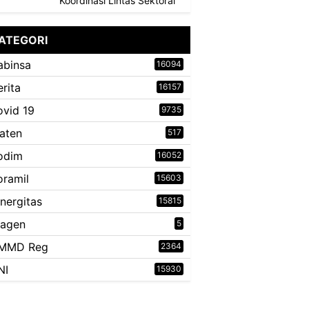
Koordinasi Lintas Sektoral
ATEGORI
abinsa
16094
erita
16157
ovid 19
9735
laten
517
odim
16052
oramil
15603
inergitas
15815
ragen
5
MMD Reg
2364
NI
15930