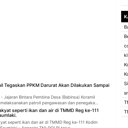
K
B
B
c
k
K
K
S
mil Tegaskan PPKM Darurat Akan Dilakukan Sampai
s
Jajaran Bintara Pembina Desa (Babinsa) Koramil
T
 melaksanakan patroli pengawasan dan penegaka…
akyat seperti ikan dan air di TMMD Reg ke-111
T
umlaki.
yat seperti ikan dan air di TMMD Reg ke-111 Kodim
 Saumlaki - Anggota TNI-POLRI terus…