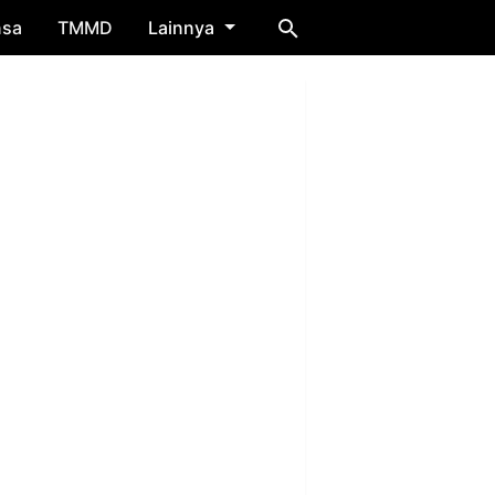
nsa
TMMD
Lainnya