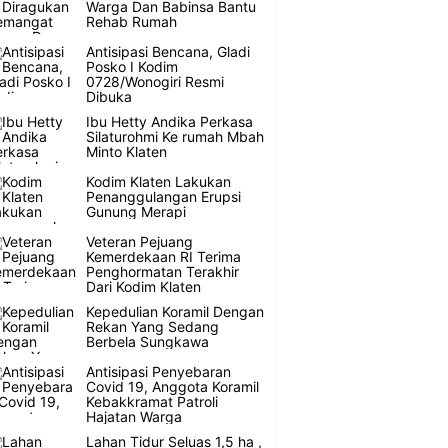
Warga Dan Babinsa Bantu
Rehab Rumah
Antisipasi Bencana, Gladi
Posko I Kodim
0728/Wonogiri Resmi
Dibuka
Ibu Hetty Andika Perkasa
Silaturohmi Ke rumah Mbah
Minto Klaten
Kodim Klaten Lakukan
Penanggulangan Erupsi
Gunung Merapi
Veteran Pejuang
Kemerdekaan RI Terima
Penghormatan Terakhir
Dari Kodim Klaten
Kepedulian Koramil Dengan
Rekan Yang Sedang
Berbela Sungkawa
Antisipasi Penyebaran
Covid 19, Anggota Koramil
Kebakkramat Patroli
Hajatan Warga
Lahan Tidur Seluas 1,5 ha ,