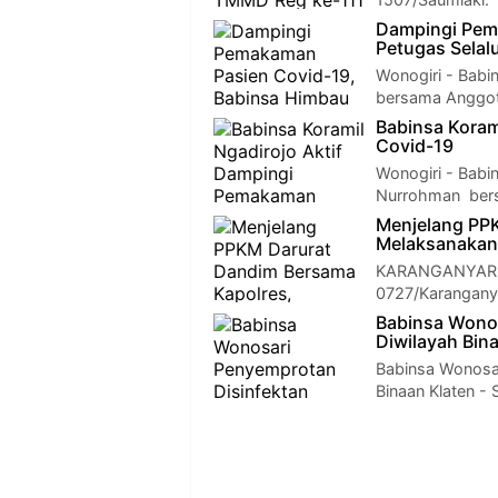
Dampingi Pem
Petugas Selal
Wonogiri - Babi
bersama Anggota
Babinsa Koram
Covid-19
Wonogiri - Babi
Nurrohman bers
Menjelang PP
Melaksanakan 
KARANGANYAR -
0727/Karanganya
Babinsa Wono
Diwilayah Bin
Babinsa Wonosa
Binaan Klaten 