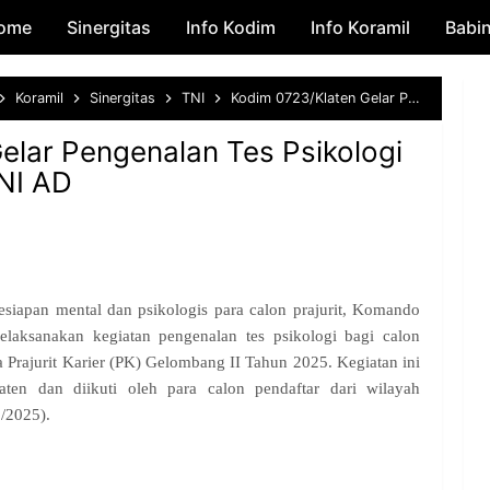
ome
Sinergitas
Skip to main content
Info Kodim
Info Koramil
Babi
Koramil
Sinergitas
TNI
Kodim 0723/Klaten Gelar Pengenalan Tes Psikologi Bagi Calon Prajurit TNI AD
elar Pengenalan Tes Psikologi
TNI AD
siapan mental dan psikologis para calon prajurit, Komando
elaksanakan kegiatan pengenalan tes psikologi bagi calon
a Prajurit Karier (PK) Gelombang II Tahun 2025. Kegiatan ini
ten dan diikuti oleh para calon pendaftar dari wilayah
5/2025).