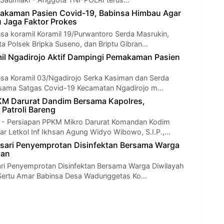
akaman Pasien Covid-19, Babinsa Himbau Agar
u Jaga Faktor Prokes
nsa koramil Koramil 19/Purwantoro Serda Masrukin,
 Polsek Bripka Suseno, dan Briptu Gibran…
il Ngadirojo Aktif Dampingi Pemakaman Pasien
nsa Koramil 03/Ngadirojo Serka Kasiman dan Serda
ama Satgas Covid-19 Kecamatan Ngadirojo m…
KM Darurat Dandim Bersama Kapolres,
Patroli Bareng
 Persiapan PPKM Mikro Darurat Komandan Kodim
r Letkol Inf Ikhsan Agung Widyo Wibowo, S.I.P.,…
sari Penyemprotan Disinfektan Bersama Warga
aan
ri Penyemprotan Disinfektan Bersama Warga Diwilayah
- Sertu Amar Babinsa Desa Wadunggetas Ko…