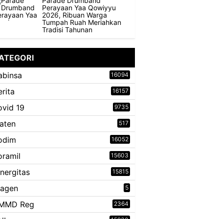
Parade Drumband
Perayaan Yaa Qowiyyu
2026, Ribuan Warga
Tumpah Ruah Meriahkan
Tradisi Tahunan
ATEGORI
abinsa
16094
erita
16157
ovid 19
9735
laten
517
odim
16052
oramil
15603
inergitas
15815
ragen
5
MMD Reg
2364