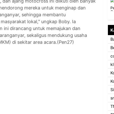
dan ajang motocross ini diikuti oleh banyak
ini mendorong mereka untuk menginap dan
aranganyar, sehingga membantu
asyarakat lokal," ungkap Boby. Ia
 ini dirancang untuk memajukan dan
K
aranganyar, sekaligus mendukung usaha
B
KM) di sekitar area acara.(Pen27)
B
c
k
K
K
S
s
T