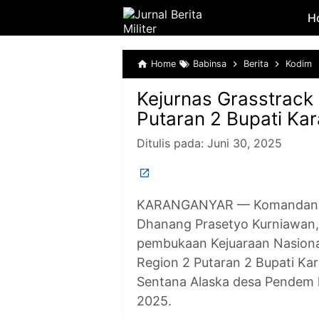
H
Home
Babinsa
Berita
Kodim
Kejurnas Grasstrack
Putaran 2 Bupati Ka
Ditulis pada:
Juni 30, 2025
KARANGANYAR — Komandan Ko
Dhanang Prasetyo Kurniawan, 
pembukaan Kejuaraan Nasiona
Region 2 Putaran 2 Bupati Ka
Sentana Alaska desa Pendem
2025.