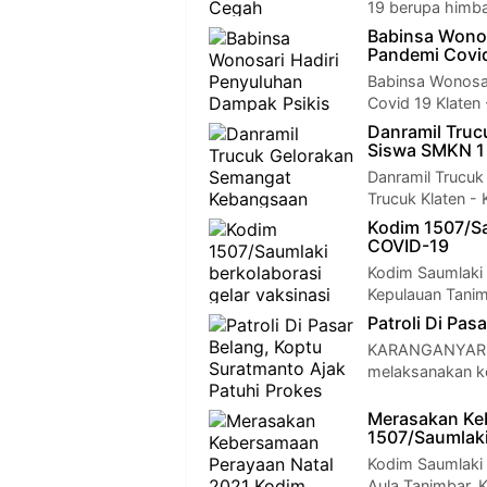
19 berupa himb
Babinsa Wonos
Pandemi Covi
Babinsa Wonosar
Covid 19 Klaten
Danramil Tru
Siswa SMKN 1
Danramil Trucu
Trucuk Klaten -
Kodim 1507/Sa
COVID-19
Kodim Saumlaki 
Kepulauan Tani
Patroli Di Pas
KARANGANYAR - 
melaksanakan ke
Merasakan Ke
1507/Saumlak
Kodim Saumlaki 
Aula Tanimbar, 