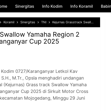
ome
Sinergitas
Skip to main content
Info Kodim
Info Koramil
Babi
Koramil
Sinergitas
TNI
Kejurnas Grasstrack Swallow Yamaha Region 2 Putaran 2 Bupati Karanganyar Cup 2025
 Swallow Yamaha Region 2
ranganyar Cup 2025
dim 0727/Karanganyar Letkol Kav
S.H., M.Tr., Opsla menghadiri undangan
l (Kejurnas) Grass track Swallow Yamaha
ranganyar Cup 2025 di Sirkuit Motor Cross
 kecamatan Mojogedang, Minggu 29 Juni