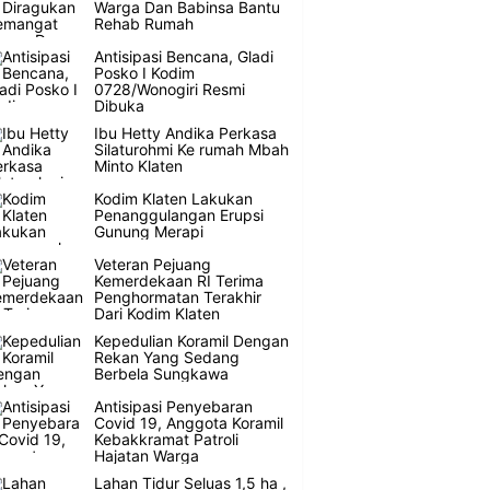
Warga Dan Babinsa Bantu
Rehab Rumah
Antisipasi Bencana, Gladi
Posko I Kodim
0728/Wonogiri Resmi
Dibuka
Ibu Hetty Andika Perkasa
Silaturohmi Ke rumah Mbah
Minto Klaten
Kodim Klaten Lakukan
Penanggulangan Erupsi
Gunung Merapi
Veteran Pejuang
Kemerdekaan RI Terima
Penghormatan Terakhir
Dari Kodim Klaten
Kepedulian Koramil Dengan
Rekan Yang Sedang
Berbela Sungkawa
Antisipasi Penyebaran
Covid 19, Anggota Koramil
Kebakkramat Patroli
Hajatan Warga
Lahan Tidur Seluas 1,5 ha ,