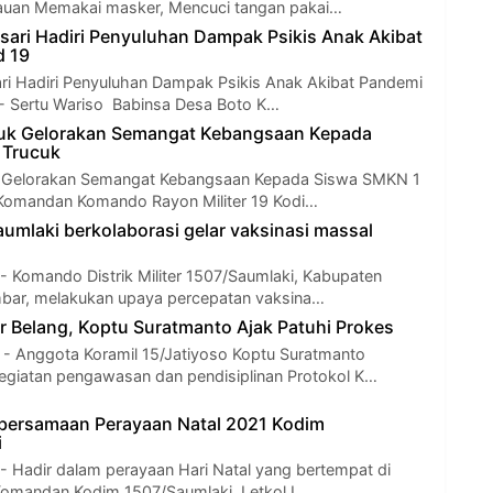
auan Memakai masker, Mencuci tangan pakai…
ari Hadiri Penyuluhan Dampak Psikis Anak Akibat
d 19
i Hadiri Penyuluhan Dampak Psikis Anak Akibat Pandemi
 - Sertu Wariso Babinsa Desa Boto K…
cuk Gelorakan Semangat Kebangsaan Kepada
 Trucuk
k Gelorakan Semangat Kebangsaan Kepada Siswa SMKN 1
 Komandan Komando Rayon Militer 19 Kodi…
umlaki berkolaborasi gelar vaksinasi massal
- Komando Distrik Militer 1507/Saumlaki, Kabupaten
mbar, melakukan upaya percepatan vaksina…
ar Belang, Koptu Suratmanto Ajak Patuhi Prokes
Anggota Koramil 15/Jatiyoso Koptu Suratmanto
giatan pengawasan dan pendisiplinan Protokol K…
bersamaan Perayaan Natal 2021 Kodim
i
- Hadir dalam perayaan Hari Natal yang bertempat di
Komandan Kodim 1507/Saumlaki, Letkol I…