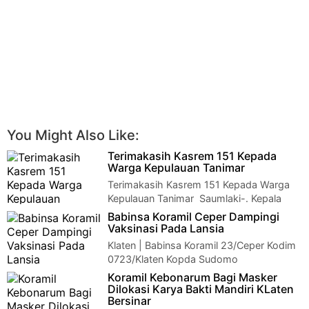
You Might Also Like:
Terimakasih Kasrem 151 Kepada
Warga Kepulauan Tanimar
Terimakasih Kasrem 151 Kepada Warga
Kepulauan Tanimar Saumlaki-. Kepala
Staf Korem (Kasrem) 151/Binaiya Kolone…
Babinsa Koramil Ceper Dampingi
Vaksinasi Pada Lansia
Klaten | Babinsa Koramil 23/Ceper Kodim
0723/Klaten Kopda Sudomo
melaksanakan kegiatan pendampingan Vaksinasi kepada Lan…
Koramil Kebonarum Bagi Masker
Dilokasi Karya Bakti Mandiri KLaten
Bersinar