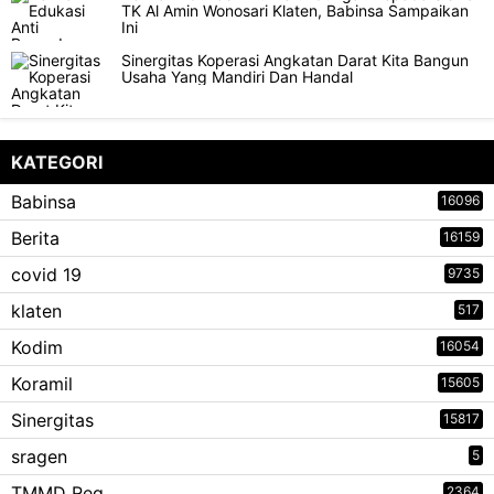
TK Al Amin Wonosari Klaten, Babinsa Sampaikan
Ini
Sinergitas Koperasi Angkatan Darat Kita Bangun
Usaha Yang Mandiri Dan Handal
KATEGORI
Babinsa
16096
Berita
16159
covid 19
9735
klaten
517
Kodim
16054
Koramil
15605
Sinergitas
15817
sragen
5
TMMD Reg
2364