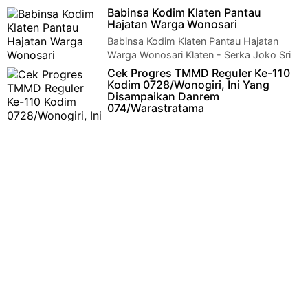
Babinsa Kodim Klaten Pantau
Wonogiri – Rabu(24/3), Dalam program TNI Manunggal
Hajatan Warga Wonosari
Membangun Desa(TMND), bukan hanya menggarap sasaran
Babinsa Kodim Klaten Pantau Hajatan
fisik saja, melai…
Warga Wonosari Klaten - Serka Joko Sri
Murningsih Babinsa Desa Duwet Koramil 22 Wono…
Cek Progres TMMD Reguler Ke-110
Kodim 0728/Wonogiri, Ini Yang
Disampaikan Danrem
074/Warastratama
Wonogiri - Program TNI Manunggal
Membangun Desa(TMMD) Reguler ke-110 Kodim
0728/Wonogiri yang berada di Dusun Gemawang, …