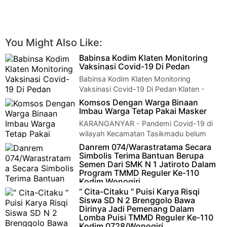
You Might Also Like:
Babinsa Kodim Klaten Monitoring
Vaksinasi Covid-19 Di Pedan
Babinsa Kodim Klaten Monitoring
Vaksinasi Covid-19 Di Pedan Klaten -
Babinsa Desa Kedungan Serka Wawan Susanto Anggota K…
Komsos Dengan Warga Binaan
Imbau Warga Tetap Pakai Masker
KARANGANYAR - Pandemi Covid-19 di
wilayah Kecamatan Tasikmadu belum
aman, untuk melakukan pencegahan penyebarannya, Babi…
Danrem 074/Warastratama Secara
Simbolis Terima Bantuan Berupa
Semen Dari SMK N 1 Jatiroto Dalam
Program TMMD Reguler Ke-110
Kodim Wonogiri
“ Cita-Citaku “ Puisi Karya Risqi
Wonogiri – Rabu(24/3), SMK Negeri 1 Jatiroto kembali beraksi
Siswa SD N 2 Brenggolo Bawa
dengan ikut serta dalam mendukung kegiatan TNI Manunggal
Dirinya Jadi Pemenang Dalam
Me…
Lomba Puisi TMMD Reguler Ke-110
Kodim 0728/Wonogiri