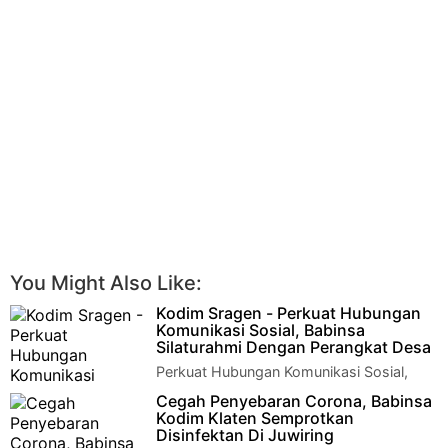
You Might Also Like:
Kodim Sragen - Perkuat Hubungan
Komunikasi Sosial, Babinsa
Silaturahmi Dengan Perangkat Desa
Perkuat Hubungan Komunikasi Sosial,
Babinsa Silaturahmi Dengan Perangkat
Cegah Penyebaran Corona, Babinsa
DesaGuna menjalin Kemanunggalan TNI dengan Raky…
Kodim Klaten Semprotkan
Disinfektan Di Juwiring