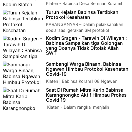
Klaten - Babinsa Desa Serenan Koramil
21/Juwiring Kodim 0723/Klaten Sertu
Turun Kejalan Babinsa Tertibkan
Rahmad Adi Suryono bersama Relawan Kecamatan J…
Protokol Kesehatan
KARANGANYAR – Dalam pelaksanakan
sosialisasi gerakan 3M protokol
kesehatan Covid-19 berupa himbauan memakai masker, menj…
Kodim Sragen - Tarawih Di Wilayah :
Babinsa Sampaikan tiga Golongan
yang Doanya Tidak Ditolak Allah
SWT
Tarawih Di Wilayah : Babinsa Sampaikan
Sambangi Warga Binaan, Babinsa
tiga Golongan yang Doanya Tidak Ditolak Allah SWTKamis, 29
Ngawen Himbau Protokol Kesehatan
April 2021 pukul 18.45…
Covid-19
Klaten | Babinsa Koramil 08 Ngawen
Kodim 0723 Klaten untuk Desa Duwet
Saat Di Rumah Mitra Karib Babinsa
Sertu Ig Daryono melakukan kegiatan sambang warga …
Karangnongko Aktif Himbau Prokes
Covid 19
Klaten - Dalam rangka menjalin
hubungan silaturahmi dengan seluruh
komponen masyarakat di wilayah binaan, Bintara Pemb…