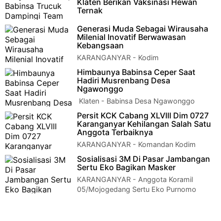
Klaten Berikan Vaksinasi Hewan
Ternak
Klaten – Pemerintah tengah gencar
Generasi Muda Sebagai Wirausaha
memberantas adanya virus penyakit mulut dan kuku (PMK)
Milenial Inovatif Berwawasan
pada hewan ternak. Penyakit m…
Kebangsaan
KARANGANYAR - Kodim
0727/Karanganyar menyelenggarakan
Himbaunya Babinsa Ceper Saat
kegiatan komunikasi sosial dengan komponen masyarakat.
Hadiri Musrenbang Desa
Adapun tema…
Ngawonggo
Klaten - Babinsa Desa Ngawonggo
Koramil 23/Ceper Koptu Sarwono
Persit KCK Cabang XLVIII Dim 0727
menghadiri Musyawarah Perencanaan Pembangunan Desa
Karanganyar Kehilangan Salah Satu
(Musr…
Anggota Terbaiknya
KARANGANYAR - Komandan Kodim
0727/Karanganyar Letkol Inf Andri Army
Sosialisasi 3M Di Pasar Jambangan
Yudha Ardhitama, S.I.P., beserta keluarga besar Kodi…
Sertu Eko Bagikan Masker
KARANGANYAR - Anggota Koramil
05/Mojogedang Sertu Eko Purnomo
melaksanakan Patroli PPKM level 3 dan Sosialisasi 3M kepad…