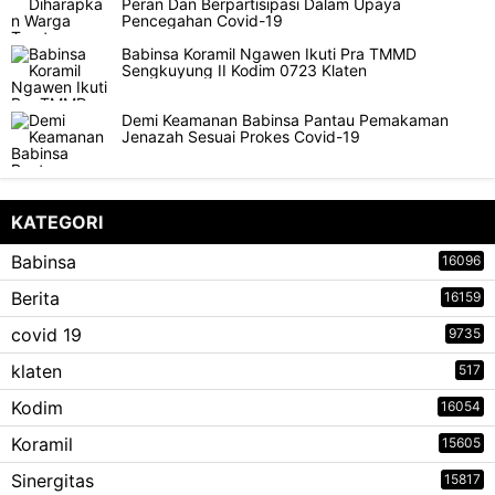
Peran Dan Berpartisipasi Dalam Upaya
Pencegahan Covid-19
Babinsa Koramil Ngawen Ikuti Pra TMMD
Sengkuyung II Kodim 0723 Klaten
Demi Keamanan Babinsa Pantau Pemakaman
Jenazah Sesuai Prokes Covid-19
KATEGORI
Babinsa
16096
Berita
16159
covid 19
9735
klaten
517
Kodim
16054
Koramil
15605
Sinergitas
15817