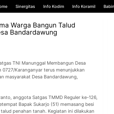
ome
Sinergitas
Skip to main content
Info Kodim
Info Koramil
Babi
ma Warga Bangun Talud
esa Bandardawung
tgas TNI Manunggal Membangun Desa
m 0727/Karanganyar terus menunjukkan
an masyarakat Desa Bandardawung,
yanto, anggota Satgas TMMD Reguler ke-126,
etempat Bapak Sukarjo (51) memasang besi
alud penahan tanah. Kegiatan ini dilakukan