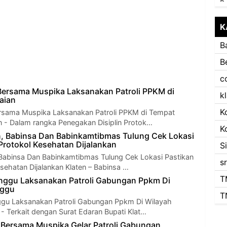
K
B
B
c
Bersama Muspika Laksanakan Patroli PPKM di
k
aian
K
ersama Muspika Laksanakan Patroli PPKM di Tempat
n - Dalam rangka Penegakan Disiplin Protok…
K
, Babinsa Dan Babinkamtibmas Tulung Cek Lokasi
Protokol Kesehatan Dijalankan
S
Babinsa Dan Babinkamtibmas Tulung Cek Lokasi Pastikan
s
sehatan Dijalankan Klaten – Babinsa …
T
nggu Laksanakan Patroli Gabungan Ppkm Di
nggu
T
ggu Laksanakan Patroli Gabungan Ppkm Di Wilayah
 - Terkait dengan Surat Edaran Bupati Klat…
 Bersama Muspika Gelar Patroli Gabungan