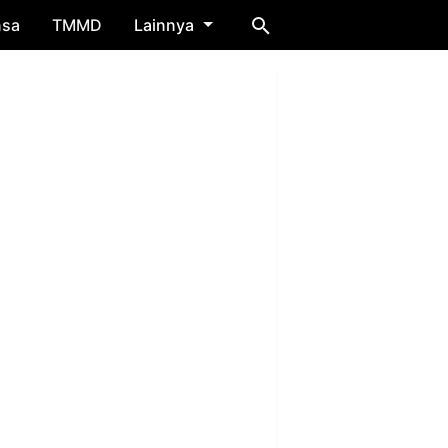
nsa
TMMD
Lainnya