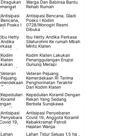
Warga Dan Babinsa Bantu
Rehab Rumah
Antisipasi Bencana, Gladi
Posko I Kodim
0728/Wonogiri Resmi
Dibuka
Ibu Hetty Andika Perkasa
Silaturohmi Ke rumah Mbah
Minto Klaten
Kodim Klaten Lakukan
Penanggulangan Erupsi
Gunung Merapi
Veteran Pejuang
Kemerdekaan RI Terima
Penghormatan Terakhir
Dari Kodim Klaten
Kepedulian Koramil Dengan
Rekan Yang Sedang
Berbela Sungkawa
Antisipasi Penyebaran
Covid 19, Anggota Koramil
Kebakkramat Patroli
Hajatan Warga
Lahan Tidur Seluas 1,5 ha ,