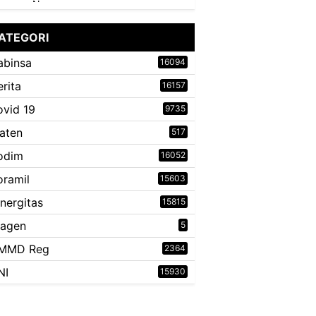
ATEGORI
abinsa
16094
erita
16157
ovid 19
9735
laten
517
odim
16052
oramil
15603
inergitas
15815
ragen
5
MMD Reg
2364
NI
15930