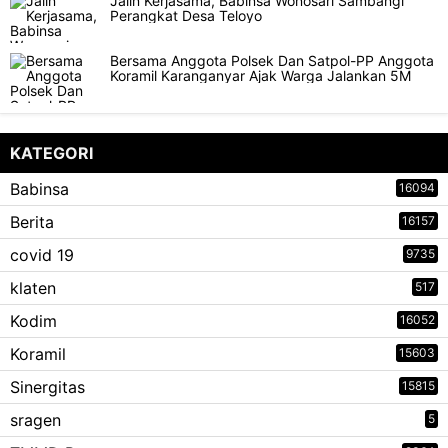
Jalin Kerjasama, Babinsa Wonosari Sambangi
Perangkat Desa Teloyo
Bersama Anggota Polsek Dan Satpol-PP Anggota
Koramil Karanganyar Ajak Warga Jalankan 5M
KATEGORI
Babinsa
16094
Berita
16157
covid 19
9735
klaten
517
Kodim
16052
Koramil
15603
Sinergitas
15815
sragen
5