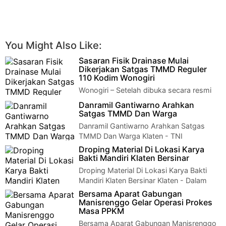
You Might Also Like:
Sasaran Fisik Drainase Mulai
Dikerjakan Satgas TMMD Reguler
110 Kodim Wonogiri
Wonogiri – Setelah dibuka secara resmi
pada tanggal 2 Maret(Kemarin-Red),
Danramil Gantiwarno Arahkan
pengerjaan sasaran fisik langsung dikebut oleh…
Satgas TMMD Dan Warga
Danramil Gantiwarno Arahkan Satgas
TMMD Dan Warga Klaten - TNI
Manunggal Membangun Desa (TMMD) sengkuyung Kodim
Droping Material Di Lokasi Karya
0723/Kla…
Bakti Mandiri Klaten Bersinar
Droping Material Di Lokasi Karya Bakti
Mandiri Klaten Bersinar Klaten - Dalam
rangka membantu petani untuk kelancaran tr…
Bersama Aparat Gabungan
Manisrenggo Gelar Operasi Prokes
Masa PPKM
Bersama Aparat Gabungan Manisrenggo