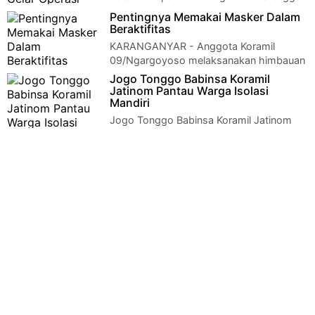
Gelar Operasi Prokes Masa PPKM Klaten
Pentingnya Memakai Masker Dalam
- Anggota Koramil 12/Manisrenggo bersama Satga…
Beraktifitas
KARANGANYAR - Anggota Koramil
09/Ngargoyoso melaksanakan himbauan
penegakan protokol kesehatan di kios-kios sekitar pasa…
Jogo Tonggo Babinsa Koramil
Jatinom Pantau Warga Isolasi
Mandiri
Jogo Tonggo Babinsa Koramil Jatinom
Pantau Warga Isolasi Mandiri KLaten -
Cegah penyebaran virus Covid 19 Babinsa Koram…