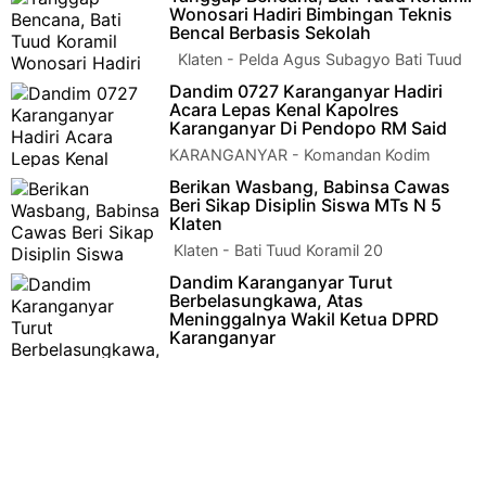
Kapten Bambang mewakili Komandan Kodim 0727/Karanganyar
Wonosari Hadiri Bimbingan Teknis
Letkol Inf Andri Army Yudha A…
Bencal Berbasis Sekolah
Klaten - Pelda Agus Subagyo Bati Tuud
Koramil 22 Wonosari Kodim 0723 Klaten
Dandim 0727 Karanganyar Hadiri
menghadiri undangan Bimbingan Tek…
Acara Lepas Kenal Kapolres
Karanganyar Di Pendopo RM Said
KARANGANYAR - Komandan Kodim
0727/Karanganyar Letkol Inf Andri Army
Berikan Wasbang, Babinsa Cawas
Yudha Ardhitama, S.I.P., menghadiri undangan lepas k…
Beri Sikap Disiplin Siswa MTs N 5
Klaten
Klaten - Bati Tuud Koramil 20
Cawas Kodim 0723 Klaten Pelda Timbul
Dandim Karanganyar Turut
Prawoto bersama Babinsa Koramil 20 Cawas Serka Edi S…
Berbelasungkawa, Atas
Meninggalnya Wakil Ketua DPRD
Karanganyar
KARANGANYAR - Komandan Kodim
0727/Karanganyar Letkol Inf Andri Army Yudha Ardhitama,
S.I.P., Turut berbelasungkawa yang …