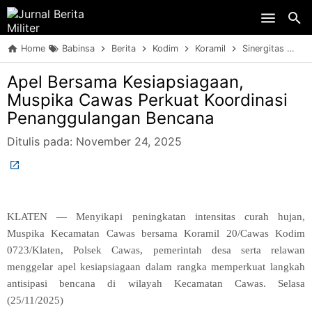
Skip to main content
Home
Babinsa
Berita
Kodim
Koramil
Sinergitas
TN
Apel Bersama Kesiapsiagaan,
Muspika Cawas Perkuat Koordinasi
Penanggulangan Bencana
Ditulis pada:
November 24, 2025
KLATEN — Menyikapi peningkatan intensitas curah hujan,
Muspika Kecamatan Cawas bersama Koramil 20/Cawas Kodim
0723/Klaten, Polsek Cawas, pemerintah desa serta relawan
menggelar apel kesiapsiagaan dalam rangka memperkuat langkah
antisipasi bencana di wilayah Kecamatan Cawas. Selasa
(25/11/2025)