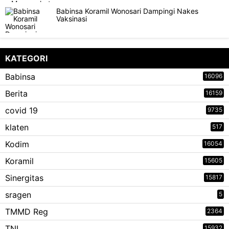
Babinsa Koramil Wonosari Dampingi Nakes
Vaksinasi
KATEGORI
Babinsa
16096
Berita
16159
covid 19
9735
klaten
517
Kodim
16054
Koramil
15605
Sinergitas
15817
sragen
5
TMMD Reg
2364
TNI
15932