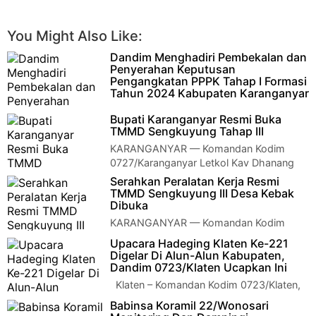
You Might Also Like:
Dandim Menghadiri Pembekalan dan
Penyerahan Keputusan
Pengangkatan PPPK Tahap I Formasi
Tahun 2024 Kabupaten Karanganyar
KARANGANYAR — Komandan Kodim
Bupati Karanganyar Resmi Buka
0727/Karanganyar Letkol Kav Dhanang Prasetyo Kurniawan,
TMMD Sengkuyung Tahap III
S.H., M.Tr., Opsla memberikan penga…
KARANGANYAR — Komandan Kodim
0727/Karanganyar Letkol Kav Dhanang
Prasetyo K., S.H., M.Tr. Opsla., Pagi ini bersama Forko…
Serahkan Peralatan Kerja Resmi
TMMD Sengkuyung III Desa Kebak
Dibuka
KARANGANYAR — Komandan Kodim
0727/Karanganyar Letkol Kav Dhanang
Upacara Hadeging Klaten Ke-221
Prasetyo K., S.H., M.Tr. Opsla., Pagi ini bersama Forko…
Digelar Di Alun-Alun Kabupaten,
Dandim 0723/Klaten Ucapkan Ini
Klaten – Komandan Kodim 0723/Klaten,
Letkol Inf Slamet Hardiyanto, S.H., M.I.P.,
Babinsa Koramil 22/Wonosari
menghadiri Upacara Hadeging Klat…