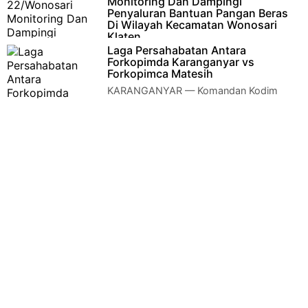
Monitoring Dan Dampingi
Penyaluran Bantuan Pangan Beras
Di Wilayah Kecamatan Wonosari
Klaten
Laga Persahabatan Antara
Klaten — Dalam rangka mendukung pelaksanaan program
Forkopimda Karanganyar vs
ketahanan pangan nasional, Babinsa Koramil 22/Wonosari Ko…
Forkopimca Matesih
KARANGANYAR — Komandan Kodim
0727/Karanganyar Letkol Kav Dhanang
Prasetyo Kurniawan, S.H., M.Tr., Opsla menghadiri laga …