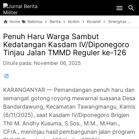
Skip to main content
Home
Babinsa
Berita
Kodim
Koramil
Sinergitas
TN
Penuh Haru Warga Sambut
Kedatangan Kasdam IV/Diponegoro
Tinjau Jalan TMMD Reguler ke-126
Ditulis pada:
November 06, 2025
KARANGANYAR — Pemandangan penuh haru dan
semangat gotong royong mewarnai suasana Desa
Bandardawung, Kecamatan Tawangmangu, Kamis
(6/11/2025), saat Kasdam IV/Diponegoro Brigjen
TNI M. Andhy Kusuma, S.Sos., M.M., M.Han.,
CFrA., meninjau hasil pembangunan jalan program