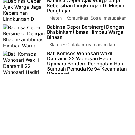
Babinsa Ceper Ajak Warga Jaga
Kebersihan Lingkungan Di Musim
Penghujan
Klaten - Komunikasi Sosial merupakan
usaha Babinsa untuk menjalin hubungan
Babinsa Ceper Bersinergi Dengan
dengan warga binaannya agar menjad…
Bhabinkamtibmas Himbau Warga
Binaan
Klaten - Ciptakan keamanan dan
keakraban dengan warga binaan, Babinsa
Bati Komsos Wonosari Wakili
Koramil 23/Ceper jajaran Kodim 0723/Kla…
Danramil 22 Wonosari Hadiri
Upacara Bendera Peringatan Hari
Sumpah Pemuda Ke 94 Kecamatan
Wonosari
Klaten - Pelda Ramli Bati Komsos mewakili Danramil 22
Wonosari berserta 4 Personel Babinsa Koramil 22 Wonosar…