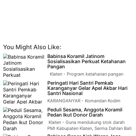
You Might Also Like:
Babinsa Koramil Jatinom
Sosialisasikan Perkuat Ketahanan
Pangan
Klaten - Program ketahanan pangan
yang digalakkan pemerintah pusat guna
Peringati Hari Santri Pemkab
mensejahterakan warga terus dipacu ol…
Karanganyar Gelar Apel Akbar Hari
Santri Nasional
KARANGANYAR - Komandan Kodim
0727/Karanganyar Letkol Inf Andri Army
Peduli Sesama, Anggota Koramil
Yudha Ardhitama, S.I.P., dalam hal ini diwakili oleh…
Pedan Ikut Donor Darah
Klaten - Guna mendukung stok darah
PMI Kabupaten Klaten, Serma Dahlan Bati
Tuud Koramil 04/Pedan Kodim 0723 Klaten bers…