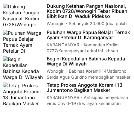
Sosialisasikan Tertib Berkendaraan
Dukung Ketahan Pangan Nasional,
Bermotor Anak Sekolah Klaten | Pelda Agung Broto Bati…
Kodim 0728/Wonogiri Tebar Ribuan
Bibit Ikan Di Waduk Pidekso
Wonogiri - Sebanyak 20.000 (dua puluh
ribu) Benih Ikan di tebar di Bendungan
Puluhan Warga Papua Belajar Ternak
Waduk Pidekso Ds. Pidekso Kec. Giriwoyo Kab…
Ayam Petelur Di Karanganyar
KARANGANYAR - Komandan Kodim
0727/Karanganyar Letkol Inf Ikhsan
Agung Widyo Wibowo, S.I.P., menghadiri Program Binmas Po…
Begini Kepedulian Babinsa Kepada
Warga Di Wilayah
Wonogiri - Babinsa Koramil 14/Jatisrono
Serda Agus Guridno membagikan masker
kepada masyarakat di wilayah Kecamatan Jati…
Tetap Prokes Anggota Koramil 13
Jumantono Bagikan Masker
KARANGANYAR - Antisipasi penyebaran
virus Covid-19 di wilayah kecamatan
Jumantono, anggota Koramil 13/Jumantono jajaran …