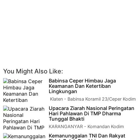
You Might Also Like:
Babinsa Ceper Himbau Jaga
Keamanan Dan Ketertiban
Lingkungan
Klaten - Babinsa Koramil 23/Ceper Kodim
0723/Klaten Serda Suparman
Upacara Ziarah Nasional Peringatan
melaksanakan Komunikasi Sosial (Komsos) dengan warga…
Hari Pahlawan Di TMP Dharma
Tunggal Bhakti
KARANGANYAR - Komandan Kodim
0727/Karanganyar Letkol Inf Andri Army
Kemanunggalan TNI Dan Rakyat
Yudha Ardhitama, S.I.P., melaksanakan Upacara Ziarah…