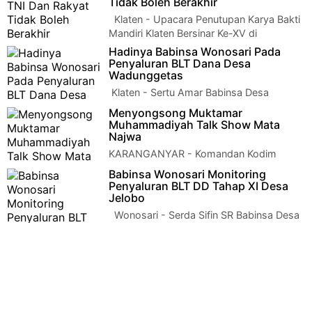
Tidak Boleh Berakhir
Klaten - Upacara Penutupan Karya Bakti
Mandiri Klaten Bersinar Ke-XV di
Lapangan Desa Wonosari Kec Trucuk Kab…
Hadinya Babinsa Wonosari Pada
Penyaluran BLT Dana Desa
Wadunggetas
Klaten - Sertu Amar Babinsa Desa
Wadunggetas Koramil 22 Wonosari Kodim
Menyongsong Muktamar
0723 Klaten mendampingi penyaluran Bantuan Langs…
Muhammadiyah Talk Show Mata
Najwa
KARANGANYAR - Komandan Kodim
0727/Karanganyar Letkol Inf Andri Army
Babinsa Wonosari Monitoring
Yudha Ardhitama, S.I.P. mendampingi Danrem 074/ Wara…
Penyaluran BLT DD Tahap XI Desa
Jelobo
Wonosari - Serda Sifin SR Babinsa Desa
Jelobo Koramil 22 Wonosari Kodim 0723
Klaten bersama Bhabinkamtibmas P…