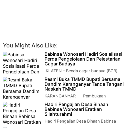
You Might Also Like:
Babinsa Wonosari Hadiri Sosialisasi
Perda Pengelolaan Dan Pelestarian
Cagar Budaya
KLATEN – Benda cagar budaya (BCB)
merupakan warisan budaya bersifat
Resmi Buka TMMD Bupati Bersama
kebendaan berupa benda, bangunan, struktur, situs. …
Dandim Karanganyar Tanda Tangani
Naskah TMMD
KARANGANYAR — Pembukaan
pelaksanaan TMMD (TNI Manunggal
Hadiri Pengajian Desa Binaan
Membangun Desa) sengkuyung tahap I tahun 2023 di Desa
Babinsa Wonosari Eratkan
Girilayu,…
Silahturahmi
Hadiri Pengajian Desa Binaan Babinsa
Wonosari Eratkan Silahturahmi KLATEN -