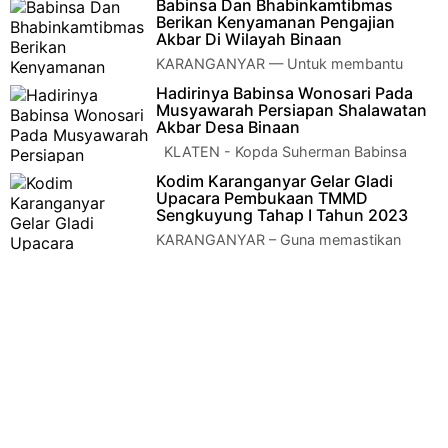
Babinsa Dan Bhabinkamtibmas
Serka Joko Sri Murningsih Babinsa Desa Duwet…
Berikan Kenyamanan Pengajian
Akbar Di Wilayah Binaan
KARANGANYAR — Untuk membantu
kelancaran kegiatan pengajian di wilayah
Hadirinya Babinsa Wonosari Pada
binaan, anggota Koramil 09/Ngargoyoso bersama deng…
Musyawarah Persiapan Shalawatan
Akbar Desa Binaan
KLATEN - Kopda Suherman Babinsa
Desa Gunting Koramil 22 Wonosari Kodim
Kodim Karanganyar Gelar Gladi
0723 Klaten Menghadiri Musyawarah persiapa…
Upacara Pembukaan TMMD
Sengkuyung Tahap I Tahun 2023
KARANGANYAR – Guna memastikan
kesiapan upacara pembukaan TMMD
Sengkuyung Tahap 1 tahun 2023, personel Kodim
0727/Karanga…