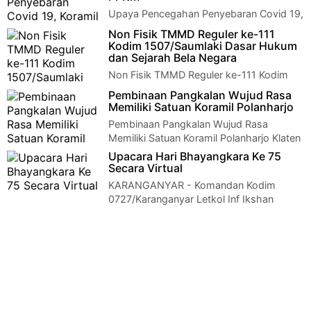
Upaya Pencegahan Penyebaran Covid 19,
Koramil Wonosari Tegakan PPKM Klaten -
Non Fisik TMMD Reguler ke-111
Kapten Inf Dwi Haryono Danramil 22 Wonosari…
Kodim 1507/Saumlaki Dasar Hukum
dan Sejarah Bela Negara
Non Fisik TMMD Reguler ke-111 Kodim
1507/Saumlaki Dasar Hukum dan Sejarah
Pembinaan Pangkalan Wujud Rasa
Bela NegaraKormomolin – Bertempat di SD Nas…
Memiliki Satuan Koramil Polanharjo
Pembinaan Pangkalan Wujud Rasa
Memiliki Satuan Koramil Polanharjo Klaten
- Salah satu keberhasilan pembinaan satuan dapa…
Upacara Hari Bhayangkara Ke 75
Secara Virtual
KARANGANYAR - Komandan Kodim
0727/Karanganyar Letkol Inf Ikshan
Agung Widyo Wibowo, S.I.P, menghadiri Upacara Hari Bhaya…