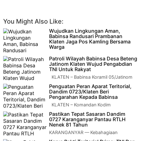
You Might Also Like:
Wujudkan Lingkungan Aman,
Babinsa Randusari Prambanan
Klaten Jaga Pos Kamling Bersama
Warga
KLATEN – Dalam rangka menjaga
Patroli Wilayah Babinsa Desa Beteng
keamanan dan ketertiban masyarakat (Kamtibmas), Babinsa
Jatinom Klaten Wujud Pengabdian
Desa Randusari Koramil …
TNI Untuk Rakyat
KLATEN – Babinsa Koramil 05/Jatinom
Kodim 0723/Klaten, Sertu Taufik H
Penguatan Peran Aparat Teritorial,
melaksanakan patroli wilayah di Desa Bet…
Dandim 0723/Klaten Beri
Pengarahan Kepada Babinsa
KLATEN – Komandan Kodim
0723/Klaten, Letkol Inf Slamet Hardianto,
Pastikan Tepat Sasaran Dandim
S.H., M.I.P., memberikan pengarahan kepada …
0727 Karanganyar Pantau RTLH
Nenek 81 Tahun
KARANGANYAR — Kebahagiaan
menyelimuti hati Mbah Sukiyem (81),