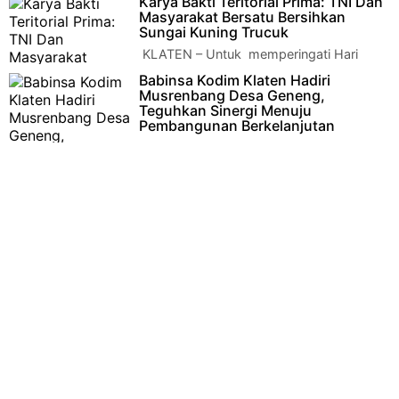
Karya Bakti Teritorial Prima: TNI Dan
ketika Dandim 0727/Karanganyar Letkol Kav Dhanang
Masyarakat Bersatu Bersihkan
Prasetyo…
Sungai Kuning Trucuk
KLATEN – Untuk memperingati Hari
Ulang Tahun ke-80 Tentara Nasional
Babinsa Kodim Klaten Hadiri
Indonesia (TNI) dan Hari Ulang Tahun ke-75 Kodam I…
Musrenbang Desa Geneng,
Teguhkan Sinergi Menuju
Pembangunan Berkelanjutan
KLATEN – Bertempat di Pendopo
Amarta Desa Geneng Kecamatan Prambanan Kabupaten Klaten,
Babinsa Desa Geneng Ko…