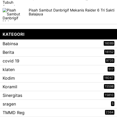
Pisah Sambut Danbrigif Mekanis Raider 6 Tri Sakti
Balajaya
KATEGORI
Babinsa
16089
Berita
16152
covid 19
9735
klaten
517
Kodim
16047
Koramil
15598
Sinergitas
15810
sragen
5
TMMD Reg
2364