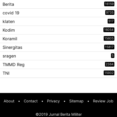
Berita
16159
covid 19
9735
klaten
517
Kodim
16054
Koramil
15605
Sinergitas
15817
sragen
5
TMMD Reg
2364
TNI
15932
About
•
Contact
•
Privacy
•
Sitemap
•
Review Job
©2019
Jurnal Berita Militer