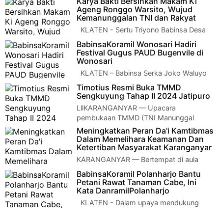
Karya Bakti Bersihkan Makam Ki
Kodim 0723/Klaten menjalin komunikas…
Ageng Ronggo Warsito, Wujud
Kemanunggalan TNI dan Rakyat
KLATEN - Sertu Triyono Babinsa Desa
Palar bersama anggota Koramil 19/Trucuk
BabinsaKoramil Wonosari Hadiri
Kodim 0723/Klaten melaksanakan ke…
Festival Gugus PAUD Bugenvile di
Wonosari
KLATEN – Babinsa Serka Joko Waluyo
mewakili Danramil 22 Wonosari Kodim
Timotius Resmi Buka TMMD
0723/Klaten menghadiri Festival Gugus …
Sengkuyung Tahap II 2024 Jatipuro
LllKARANGANYAR — Upacara
pembukaan TMMD (TNI Manunggal
Membangun Desa) sengkuyung tahap II tahun 2024, dengan
Meningkatkan Peran Da'i Kamtibmas
mengusung …
Dalam Memelihara Keamanan Dan
Ketertiban Masyarakat Karanganyar
KARANGANYAR — Bertempat di aula
Masjid Agung Madaniyah Karanganyar
BabinsaKoramil Polanharjo Bantu
dilaksanakan kegiatan Da'i Kamtibmas kabupaten Ka…
Petani Rawat Tanaman Cabe, Ini
Kata DanramilPolanharjo
KLATEN - Dalam upaya mendukung
ketahanan pangan dan kesejahteraan