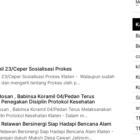
K
B
B
c
k
il 23/Ceper Sosialisasi Prokes
 23/Ceper Sosialisasi Prokes Klaten - Walaupun sudah
K
 dan mengerti tentang Prokes oleh p…
K
Bosan , Babinsa Koramil 04/Pedan Terus
S
Penegakan Disiplin Protokol Kesehatan
s
san , Babinsa Koramil 04/Pedan Terus Melaksanakan
lin Protokol Kesehatan Klaten - Dalam m…
T
 Relawan Bersinergi Siap Hadapi Bencana Alam
T
elawan Bersinergi Siap Hadapi Bencana Alam Klaten -
apangan dukuh Mukoh Desa Cawan Jatinom…