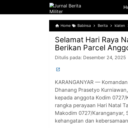
H
Home
Babinsa
Berita
klaten
Selamat Hari Raya N
Berikan Parcel Angg
Ditulis pada:
Desember 24, 2025
KARANGANYAR — Komandan Ko
Dhanang Prasetyo Kurniawan, S
kepada anggota Kodim 0727/
rangka perayaan Hari Natal T
Makodim 0727/Karanganyar, S
kehangatan dan kebersamaan