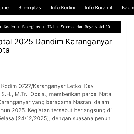
ome
Sinergitas
Skip to main content
Info Kodim
Info Koramil
Babi
Kodim
Sinergitas
TNI
Selamat Hari Raya Natal 2025 Dandim Karanganyar Berikan Parcel Anggota
atal 2025 Dandim Karanganyar
ota
dim 0727/Karanganyar Letkol Kav
.H., M.Tr., Opsla., memberikan parcel Natal
Karanganyar yang beragama Nasrani dalam
ahun 2025. Kegiatan tersebut berlangsung di
elasa (24/12/2025), dengan suasana penuh
.