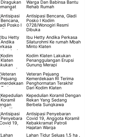
Warga Dan Babinsa Bantu
Rehab Rumah
Antisipasi Bencana, Gladi
Posko I Kodim
0728/Wonogiri Resmi
Dibuka
Ibu Hetty Andika Perkasa
Silaturohmi Ke rumah Mbah
Minto Klaten
Kodim Klaten Lakukan
Penanggulangan Erupsi
Gunung Merapi
Veteran Pejuang
Kemerdekaan RI Terima
Penghormatan Terakhir
Dari Kodim Klaten
Kepedulian Koramil Dengan
Rekan Yang Sedang
Berbela Sungkawa
Antisipasi Penyebaran
Covid 19, Anggota Koramil
Kebakkramat Patroli
Hajatan Warga
Lahan Tidur Seluas 1,5 ha ,