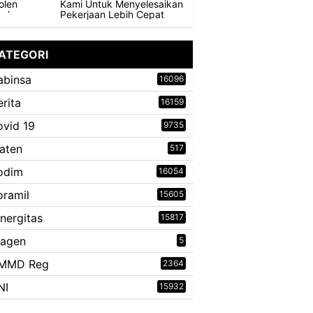
Kami Untuk Menyelesaikan
Pekerjaan Lebih Cepat
ATEGORI
abinsa
16096
erita
16159
ovid 19
9735
laten
517
odim
16054
oramil
15605
inergitas
15817
ragen
5
MMD Reg
2364
NI
15932