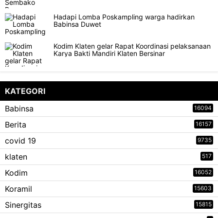
Hadapi Lomba Poskampling warga hadirkan
Babinsa Duwet
Kodim Klaten gelar Rapat Koordinasi pelaksanaan
Karya Bakti Mandiri Klaten Bersinar
KATEGORI
Babinsa
16094
Berita
16157
covid 19
9735
klaten
517
Kodim
16052
Koramil
15603
Sinergitas
15815