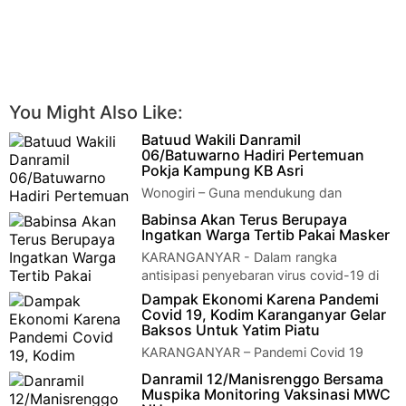
You Might Also Like:
Batuud Wakili Danramil
06/Batuwarno Hadiri Pertemuan
Pokja Kampung KB Asri
Wonogiri – Guna mendukung dan
mensukseskan program Keluarga
Babinsa Akan Terus Berupaya
Berencana (KB), Danramil 06/Batuwarno Kapten Inf Budi
Ingatkan Warga Tertib Pakai Masker
Raharj…
KARANGANYAR - Dalam rangka
antisipasi penyebaran virus covid-19 di
wilayahnya, anggota Koramil 02/Tasikmadu Sertu Purwan…
Dampak Ekonomi Karena Pandemi
Covid 19, Kodim Karanganyar Gelar
Baksos Untuk Yatim Piatu
KARANGANYAR – Pandemi Covid 19
sangat berdampak kepada ekonomi
Danramil 12/Manisrenggo Bersama
masyarakat, dengan itu Dandim 0727 Karanganyar Letkol Inf…
Muspika Monitoring Vaksinasi MWC