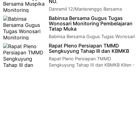
NU.
Danramil 12/Manisrenggo Bersama
Muspika Monitoring Vaksinasi MWC
Babinsa Bersama Gugus Tugas
NU. Klaten – Menekan penyebaran Covid -19 di wilayah ma…
Wonosari Monitoring Pembelajaran
Tatap Muka
Babinsa Bersama Gugus Tugas Wonosari
Monitoring Pembelajaran Tatap
Rapat Pleno Persiapan TMMD
Muka Klaten - Serda Mulyanto Babinsa Koramil 22 Wonos…
Sengkuyung Tahap III dan KBMKB
Rapat Pleno Persiapan TMMD
Sengkuyung Tahap III dan KBMKB Klten -
Ruang Rapat Dispermades Klaten, telah berlangsung Rapa…