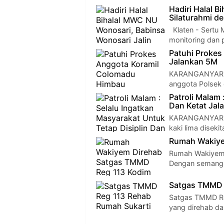
Hadiri Halal 
Silaturahmi 
Klaten - Sertu 
monitoring dan
Patuhi Proke
Jalankan 5M
KARANGANYAR - 
anggota Polsek
Patroli Malam 
Dan Ketat Jal
KARANGANYAR - 
kaki lima disek
Rumah Wakiye
Rumah Wakiyem 
Dengan semangat
Satgas TMMD 
Satgas TMMD Re
yang direhab d