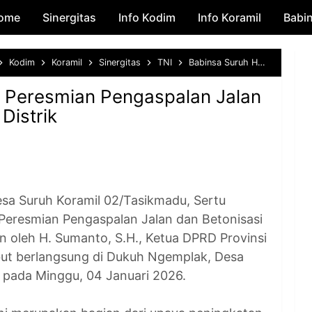
ome
Sinergitas
Skip to main content
Info Kodim
Info Koramil
Babi
Kodim
Koramil
Sinergitas
TNI
Babinsa Suruh Hadiri Peresmian Pengaspalan Jalan dan Betonisasi Puter Distrik
i Peresmian Pengaspalan Jalan
Distrik
 Suruh Koramil 02/Tasikmadu, Sertu
 Peresmian Pengaspalan Jalan dan Betonisasi
an oleh H. Sumanto, S.H., Ketua DPRD Provinsi
but berlangsung di Dukuh Ngemplak, Desa
 pada Minggu, 04 Januari 2026.