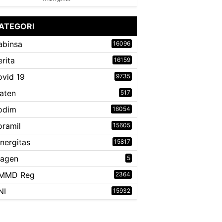
ATEGORI
abinsa
16096
erita
16159
ovid 19
9735
laten
517
odim
16054
oramil
15605
inergitas
15817
ragen
5
MMD Reg
2364
NI
15932