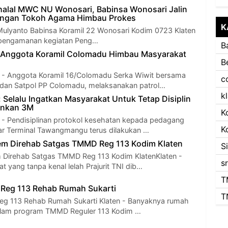
Bihalal MWC NU Wonosari, Babinsa Wonosari Jalin
dengan Tokoh Agama Himbau Prokes
K
Mulyanto Babinsa Koramil 22 Wonosari Kodim 0723 Klaten
 pengamanan kegiatan Peng…
B
s Anggota Koramil Colomadu Himbau Masyarakat
B
Anggota Koramil 16/Colomadu Serka Wiwit bersama
c
 dan Satpol PP Colomadu, melaksanakan patrol…
k
: Selalu Ingatkan Masyarakat Untuk Tetap Disiplin
ankan 3M
K
Pendisiplinan protokol kesehatan kepada pedagang
K
itar Terminal Tawangmangu terus dilakukan …
m Direhab Satgas TMMD Reg 113 Kodim Klaten
S
Direhab Satgas TMMD Reg 113 Kodim KlatenKlaten -
s
 yang tanpa kenal lelah Prajurit TNI dib…
T
Reg 113 Rehab Rumah Sukarti
T
g 113 Rehab Rumah Sukarti Klaten - Banyaknya rumah
alam program TMMD Reguler 113 Kodim …