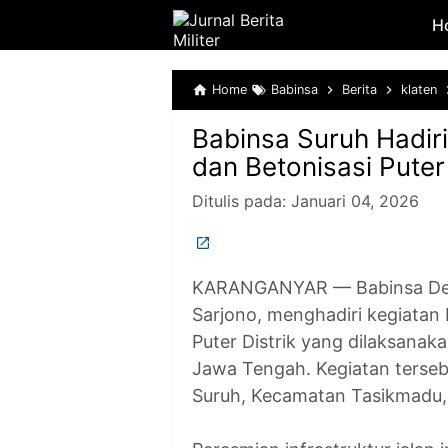
H
Home
Babinsa
Berita
klaten
Babinsa Suruh Hadir
dan Betonisasi Puter 
Ditulis pada:
Januari 04, 2026
KARANGANYAR — Babinsa Desa
Sarjono, menghadiri kegiatan
Puter Distrik yang dilaksanak
Jawa Tengah. Kegiatan terse
Suruh, Kecamatan Tasikmadu,