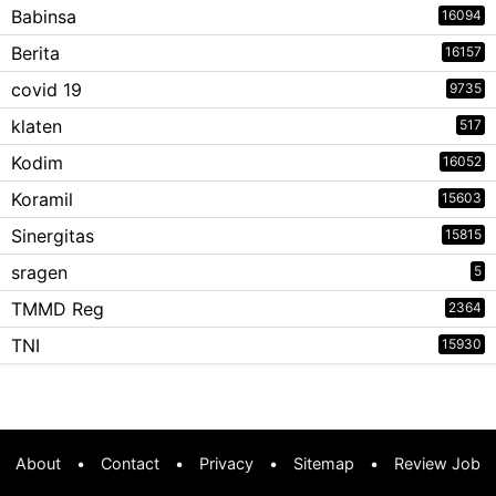
Babinsa
16094
Berita
16157
covid 19
9735
klaten
517
Kodim
16052
Koramil
15603
Sinergitas
15815
sragen
5
TMMD Reg
2364
TNI
15930
About
•
Contact
•
Privacy
•
Sitemap
•
Review Job