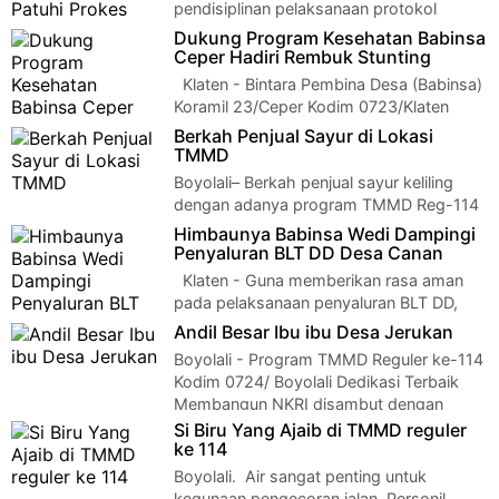
pendisiplinan pelaksanaan protokol
kesehatan kepada pengunjung dan pedagang Pasar
Dukung Program Kesehatan Babinsa
Karangpandan…
Ceper Hadiri Rembuk Stunting
Klaten - Bintara Pembina Desa (Babinsa)
Koramil 23/Ceper Kodim 0723/Klaten
Serka Jumaeri menghadiri rapat koo…
Berkah Penjual Sayur di Lokasi
TMMD
Boyolali– Berkah penjual sayur keliling
dengan adanya program TMMD Reg-114
Kodim 0724/Boyolali di Desa Jerukan Kecamatan…
Himbaunya Babinsa Wedi Dampingi
Penyaluran BLT DD Desa Canan
Klaten - Guna memberikan rasa aman
pada pelaksanaan penyaluran BLT DD,
Babinsa Desa Canan Koramil 07 Wedi Kod…
Andil Besar Ibu ibu Desa Jerukan
Boyolali - Program TMMD Reguler ke-114
Kodim 0724/ Boyolali Dedikasi Terbaik
Membangun NKRI disambut dengan
antusias ole…
Si Biru Yang Ajaib di TMMD reguler
ke 114
Boyolali. Air sangat penting untuk
kegunaan pengecoran jalan. Personil