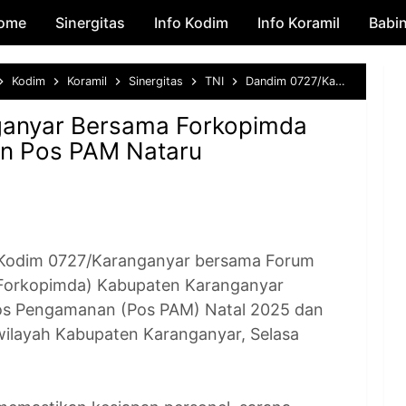
ome
Sinergitas
Skip to main content
Info Kodim
Info Koramil
Babi
Kodim
Koramil
Sinergitas
TNI
Dandim 0727/Karanganyar Bersama Forkopimda Pantau Kesiapsiagaan Pos PAM Nataru
anyar Bersama Forkopimda
an Pos PAM Nataru
dim 0727/Karanganyar bersama Forum
(Forkopimda) Kabupaten Karanganyar
s Pengamanan (Pos PAM) Natal 2025 dan
wilayah Kabupaten Karanganyar, Selasa