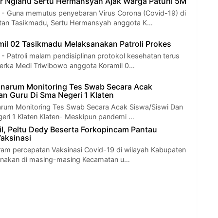
sar Nglanu Sertu Hermansyah Ajak Warga Patuhi 5M
Guna memutus penyebaran Virus Corona (Covid-19) di
tan Tasikmadu, Sertu Hermansyah anggota K…
il 02 Tasikmadu Melaksanakan Patroli Prokes
atroli malam pendisiplinan protokol kesehatan terus
Serka Medi Triwibowo anggota Koramil 0…
narum Monitoring Tes Swab Secara Acak
an Guru Di Sma Negeri 1 Klaten
arum Monitoring Tes Swab Secara Acak Siswa/Siswi Dan
eri 1 Klaten Klaten- Meskipun pandemi …
il, Peltu Dedy Beserta Forkopincam Pantau
aksinasi
ram percepatan Vaksinasi Covid-19 di wilayah Kabupaten
sanakan di masing-masing Kecamatan u…