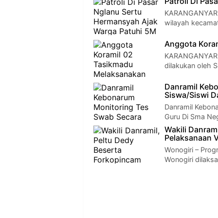
Patroli Di Pa
KARANGANYAR - 
wilayah kecama
Anggota Koram
KARANGANYAR - P
dilakukan oleh 
Danramil Kebo
Siswa/Siswi D
Danramil Kebon
Guru Di Sma Neg
Wakili Danram
Pelaksanaan V
Wonogiri – Prog
Wonogiri dilak