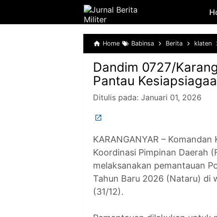
H
Home
Babinsa
Berita
klaten
Dandim 0727/Karang
Pantau Kesiapsiaga
Ditulis pada:
Januari 01, 2026
KARANGANYAR – Komandan Ko
Koordinasi Pimpinan Daerah 
melaksanakan pemantauan Po
Tahun Baru 2026 (Nataru) di 
(31/12).