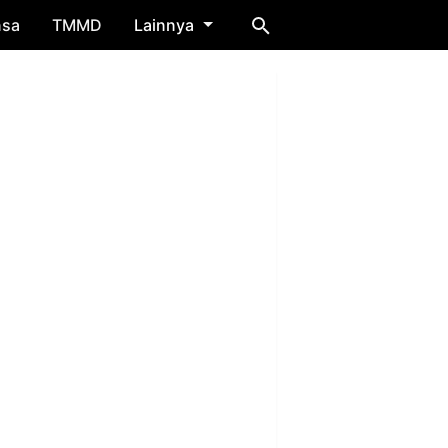
nsa
TMMD
Lainnya