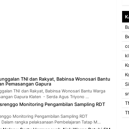
K
B
B
c
k
K
K
nggalan TNI dan Rakyat, Babinsa Wonosari Bantu
an Pemasangan Gapura
S
galan TNI dan Rakyat, Babinsa Wonosari Bantu Warga
s
ngan Gapura Klaten - Serda Agus Triyono …
T
isrenggo Monitoring Pengambilan Sampling RDT
T
renggo Monitoring Pengambilan Sampling RDT
 - Dalam rangka pelaksanaan Pembelajaran Tatap M…