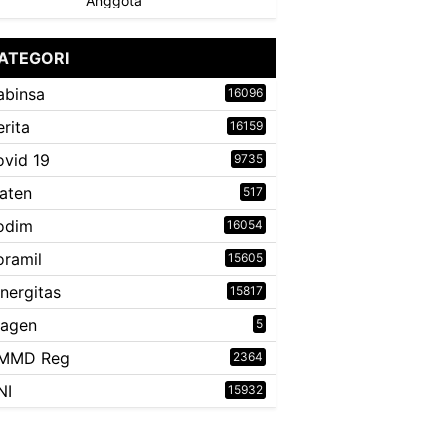
Anggota
ATEGORI
abinsa
16096
erita
16159
ovid 19
9735
laten
517
odim
16054
oramil
15605
inergitas
15817
ragen
5
MMD Reg
2364
NI
15932