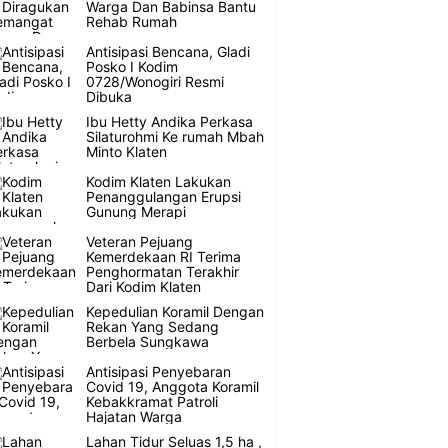
Warga Dan Babinsa Bantu
Rehab Rumah
Antisipasi Bencana, Gladi
Posko I Kodim
0728/Wonogiri Resmi
Dibuka
Ibu Hetty Andika Perkasa
Silaturohmi Ke rumah Mbah
Minto Klaten
Kodim Klaten Lakukan
Penanggulangan Erupsi
Gunung Merapi
Veteran Pejuang
Kemerdekaan RI Terima
Penghormatan Terakhir
Dari Kodim Klaten
Kepedulian Koramil Dengan
Rekan Yang Sedang
Berbela Sungkawa
Antisipasi Penyebaran
Covid 19, Anggota Koramil
Kebakkramat Patroli
Hajatan Warga
Lahan Tidur Seluas 1,5 ha ,