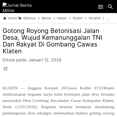
Skip to main content
Home
Babinsa
Berita
klaten
Kodim
Koramil
Sinerg
Gotong Royong Betonisasi Jalan
Desa, Wujud Kemanunggalan TNI
Dan Rakyat Di Gombang Cawas
Klaten
Ditulis pada:
Januari 12, 2026
KLATEN — Anggota Koramil 20/Cawas Kodim 0723/Klaten
melaksanakan kegiatan karya bakti betonisasi jalan desa bersama
masyarakat Desa Gombang Kecamatan Cawas Kabupaten Klaten,
Senin (12/01/2026). Kegiatan tersebut bertujuan mendukung
pembangunan desa sekaligus melestarikan budaya gotong royong