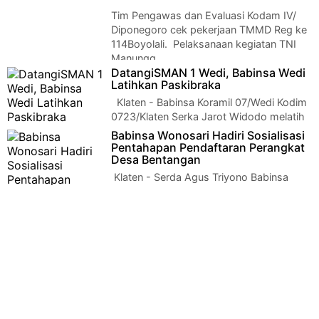
Reguler Ke 114 Kodim 0724/Boyolali Dedikasi Ter…
Tim Pengawas dan Evaluasi Kodam IV/
Diponegoro cek pekerjaan TMMD Reg ke
114Boyolali. Pelaksanaan kegiatan TNI
Manungg…
DatangiSMAN 1 Wedi, Babinsa Wedi
Latihkan Paskibraka
Klaten - Babinsa Koramil 07/Wedi Kodim
0723/Klaten Serka Jarot Widodo melatih
calon Pasukan Pengibar Bendera …
Babinsa Wonosari Hadiri Sosialisasi
Pentahapan Pendaftaran Perangkat
Desa Bentangan
Klaten - Serda Agus Triyono Babinsa
Desa Bentangan Koramil 22 Wonosari
Kodim 0723 Klaten menghadiri undangan TP3D dan S…