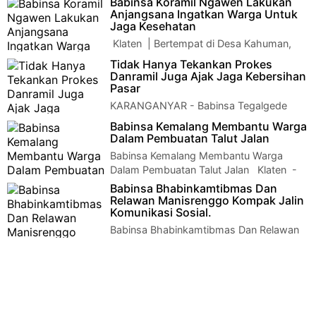
Babinsa Koramil Ngawen Lakukan
Anjangsana Ingatkan Warga Untuk
Jaga Kesehatan
Klaten | Bertempat di Desa Kahuman,
Babinsa Koramil 08 Ngawen Kodim 0723
Tidak Hanya Tekankan Prokes
Klaten Sertu Joko Purnomo melaksanakan kegiat…
Danramil Juga Ajak Jaga Kebersihan
Pasar
KARANGANYAR - Babinsa Tegalgede
Serda Sarjono anggota Koramil
Babinsa Kemalang Membantu Warga
01/Karanganyar melaksanakan kegiatan pengawasan dan
Dalam Pembuatan Talut Jalan
pendis…
Babinsa Kemalang Membantu Warga
Dalam Pembuatan Talut Jalan Klaten -
Babinsa Koramil 13/Kemalang serma Sutri…
Babinsa Bhabinkamtibmas Dan
Relawan Manisrenggo Kompak Jalin
Komunikasi Sosial.
Babinsa Bhabinkamtibmas Dan Relawan
Manisrenggo Kompak Jalin Komunikasi
Sosial. Klaten - Rutin tingkatkan koor…