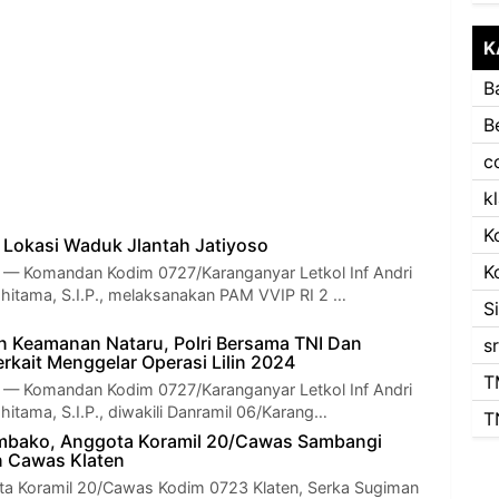
K
B
B
c
k
K
 Lokasi Waduk Jlantah Jatiyoso
K
Komandan Kodim 0727/Karanganyar Letkol Inf Andri
itama, S.I.P., melaksanakan PAM VVIP RI 2 …
S
 Keamanan Nataru, Polri Bersama TNI Dan
s
rkait Menggelar Operasi Lilin 2024
T
Komandan Kodim 0727/Karanganyar Letkol Inf Andri
itama, S.I.P., diwakili Danramil 06/Karang…
T
mbako, Anggota Koramil 20/Cawas Sambangi
n Cawas Klaten
ta Koramil 20/Cawas Kodim 0723 Klaten, Serka Sugiman