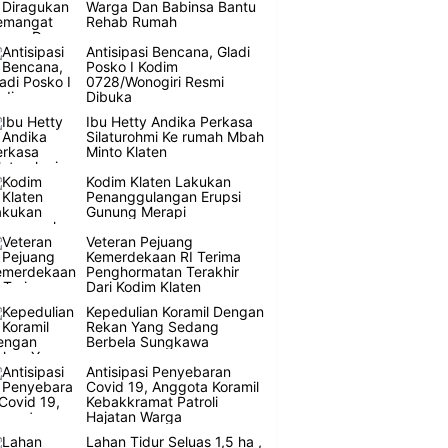
Warga Dan Babinsa Bantu
Rehab Rumah
Antisipasi Bencana, Gladi
Posko I Kodim
0728/Wonogiri Resmi
Dibuka
Ibu Hetty Andika Perkasa
Silaturohmi Ke rumah Mbah
Minto Klaten
Kodim Klaten Lakukan
Penanggulangan Erupsi
Gunung Merapi
Veteran Pejuang
Kemerdekaan RI Terima
Penghormatan Terakhir
Dari Kodim Klaten
Kepedulian Koramil Dengan
Rekan Yang Sedang
Berbela Sungkawa
Antisipasi Penyebaran
Covid 19, Anggota Koramil
Kebakkramat Patroli
Hajatan Warga
Lahan Tidur Seluas 1,5 ha ,