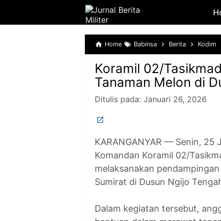
H
Home
Babinsa
Berita
Kodim
Koramil 02/Tasikma
Tanaman Melon di D
Ditulis pada:
Januari 26, 2026
KARANGANYAR — Senin, 25 Jan
Komandan Koramil 02/Tasikma
melaksanakan pendampingan 
Sumirat di Dusun Ngijo Tenga
Dalam kegiatan tersebut, an