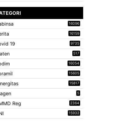
ATEGORI
abinsa
16096
erita
16159
ovid 19
9735
laten
517
odim
16054
oramil
15605
inergitas
15817
ragen
5
MMD Reg
2364
NI
15932