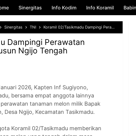
ome
Sinergitas
Skip to main content
Info Kodim
Info Koramil
Babi
Sinergitas
TNI
Koramil 02/Tasikmadu Dampingi Perawatan Tanaman Melon di Dusun Ngijo Tengah
du Dampingi Perawatan
usun Ngijo Tengah
uari 2026, Kapten Inf Sugiyono,
du, bersama empat anggota lainnya
perawatan tanaman melon milik Bapak
h, Desa Ngijo, Kecamatan Tasikmadu.
ggota Koramil 02/Tasikmadu memberikan