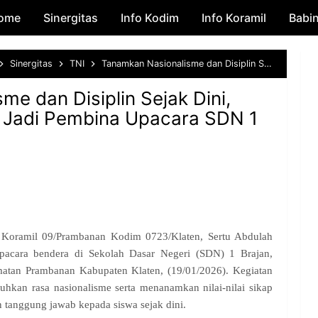
ome
Sinergitas
Skip to main content
Info Kodim
Info Koramil
Babi
Sinergitas
TNI
Tanamkan Nasionalisme dan Disiplin Sejak Dini, Babinsa Desa Brajan Jadi Pembina Upacara SDN 1 Brajan Klaten
e dan Disiplin Sejak Dini,
 Jadi Pembina Upacara SDN 1
Koramil 09/Prambanan Kodim 0723/Klaten, Sertu Abdulah
pacara bendera di Sekolah Dasar Negeri (SDN) 1 Brajan,
tan Prambanan Kabupaten Klaten, (19/01/2026). Kegiatan
hkan rasa nasionalisme serta menanamkan nilai-nilai sikap
an tanggung jawab kepada siswa sejak dini.