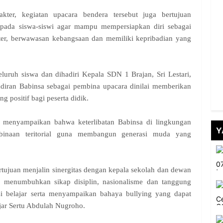
kter, kegiatan upacara bendera tersebut juga bertujuan
pada siswa-siswi agar mampu mempersiapkan diri sebagai
ter, berwawasan kebangsaan dan memiliki kepribadian yang
eluruh siswa dan dihadiri Kepala SDN 1 Brajan, Sri Lestari,
adiran Babinsa sebagai pembina upacara dinilai memberikan
g positif bagi peserta didik.
 menyampaikan bahwa keterlibatan Babinsa di lingkungan
Y
binaan teritorial guna membangun generasi muda yang
rtujuan menjalin sinergitas dengan kepala sekolah dan dewan
k menumbuhkan sikap disiplin, nasionalisme dan tanggung
 belajar serta menyampaikan bahaya bullying yang dapat
ujar Sertu Abdulah Nugroho.