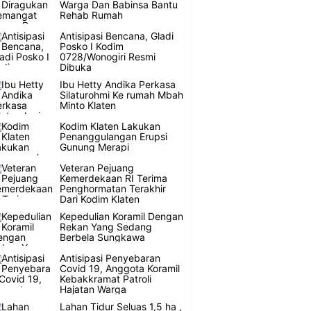
Warga Dan Babinsa Bantu
Rehab Rumah
Antisipasi Bencana, Gladi
Posko I Kodim
0728/Wonogiri Resmi
Dibuka
Ibu Hetty Andika Perkasa
Silaturohmi Ke rumah Mbah
Minto Klaten
Kodim Klaten Lakukan
Penanggulangan Erupsi
Gunung Merapi
Veteran Pejuang
Kemerdekaan RI Terima
Penghormatan Terakhir
Dari Kodim Klaten
Kepedulian Koramil Dengan
Rekan Yang Sedang
Berbela Sungkawa
Antisipasi Penyebaran
Covid 19, Anggota Koramil
Kebakkramat Patroli
Hajatan Warga
Lahan Tidur Seluas 1,5 ha ,