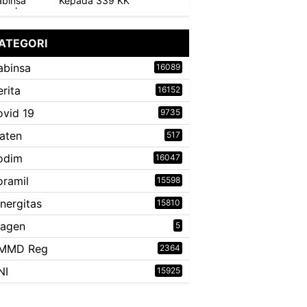
Kepada 339 KK
ATEGORI
abinsa
16089
erita
16152
ovid 19
9735
laten
517
odim
16047
oramil
15598
inergitas
15810
ragen
5
MMD Reg
2364
NI
15925