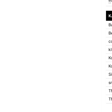
K
B
B
c
k
K
K
S
s
T
T