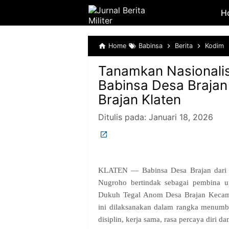
H
Home
Babinsa
Berita
Kodim
Tanamkan Nasionalism
Babinsa Desa Brajan
Brajan Klaten
Ditulis pada:
Januari 18, 2026
KLATEN — Babinsa Desa Brajan dari 
Nugroho bertindak sebagai pembina u
Dukuh Tegal Anom Desa Brajan Kecama
ini dilaksanakan dalam rangka menumbu
disiplin, kerja sama, rasa percaya diri d