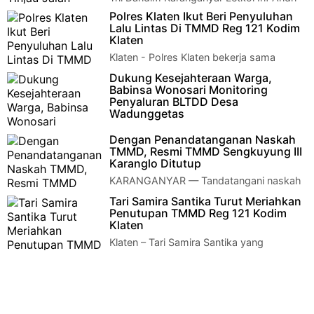
Army Yudha Ardhitama, S.I.P., pantau jalan TMM…
Polres Klaten Ikut Beri Penyuluhan
Lalu Lintas Di TMMD Reg 121 Kodim
Klaten
Klaten - Polres Klaten bekerja sama
dengan Satgas TMMD Reguler 121 Kodim
Dukung Kesejahteraan Warga,
0723 Klaten mengadakan penyuluhan lalu lintas d…
Babinsa Wonosari Monitoring
Penyaluran BLTDD Desa
Wadunggetas
Klaten – Sertu Amar, Babinsa Desa
Dengan Penandatanganan Naskah
Wadunggetas dari Koramil 22 Wonosari Kodim 0723 Klaten,
TMMD, Resmi TMMD Sengkuyung III
melaksanakan monit…
Karanglo Ditutup
KARANGANYAR — Tandatangani naskah
TMMD Sengkuyung III tahun 2024 Kodim
Tari Samira Santika Turut Meriahkan
0727/Karanganyar Dandim Letkol Inf Andri Army Yud…
Penutupan TMMD Reg 121 Kodim
Klaten
Klaten – Tari Samira Santika yang
dimainkan oleh sejumlah pelajar dari SMP
Negeri 1 Kalikotes Kab Klaten ikut memeriahka…