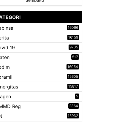
Sembako
ATEGORI
abinsa
16096
erita
16159
ovid 19
9735
laten
517
odim
16054
oramil
15605
inergitas
15817
ragen
5
MMD Reg
2364
NI
15932