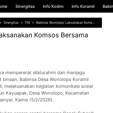
ome
Sinergitas
Skip to main content
Info Kodim
Info Koramil
Babi
Sinergitas
TNI
Babinsa Wonolopo Laksanakan Komsos Bersama Warga di Poskamling
Laksanakan Komsos Bersama
g
 mempererat silaturahmi dan menjaga
 binaan, Babinsa Desa Wonolopo Koramil
i, melaksanakan kegiatan komunikasi sosial
un Kayuapak, Desa Wonolopo, Kecamatan
anyar, Kamis (5/2/2026).