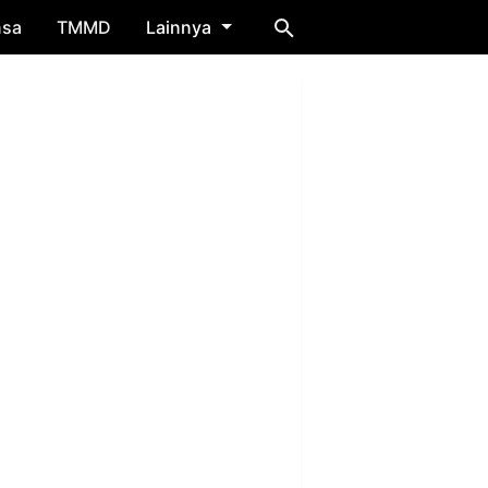
nsa
TMMD
Lainnya