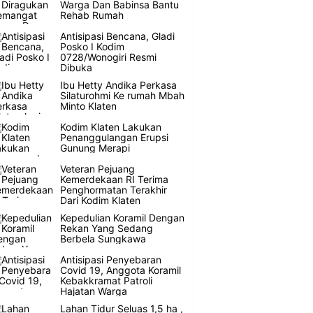
Warga Dan Babinsa Bantu
Rehab Rumah
Antisipasi Bencana, Gladi
Posko I Kodim
0728/Wonogiri Resmi
Dibuka
Ibu Hetty Andika Perkasa
Silaturohmi Ke rumah Mbah
Minto Klaten
Kodim Klaten Lakukan
Penanggulangan Erupsi
Gunung Merapi
Veteran Pejuang
Kemerdekaan RI Terima
Penghormatan Terakhir
Dari Kodim Klaten
Kepedulian Koramil Dengan
Rekan Yang Sedang
Berbela Sungkawa
Antisipasi Penyebaran
Covid 19, Anggota Koramil
Kebakkramat Patroli
Hajatan Warga
Lahan Tidur Seluas 1,5 ha ,