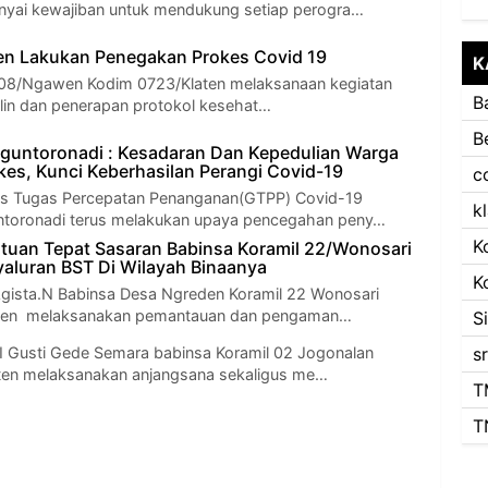
yai kewajiban untuk mendukung setiap perogra…
en Lakukan Penegakan Prokes Covid 19
K
l 08/Ngawen Kodim 0723/Klaten melaksanaan kegiatan
B
lin dan penerapan protokol kesehat…
B
guntoronadi : Kesadaran Dan Kepedulian Warga
kes, Kunci Keberhasilan Perangi Covid-19
c
us Tugas Percepatan Penanganan(GTPP) Covid-19
k
toronadi terus melakukan upaya pencegahan peny…
K
uan Tepat Sasaran Babinsa Koramil 22/Wonosari
luran BST Di Wilayah Binaanya
K
Agista.N Babinsa Desa Ngreden Koramil 22 Wonosari
aten melaksanakan pemantauan dan pengaman…
S
I Gusti Gede Semara babinsa Koramil 02 Jogonalan
s
ten melaksanakan anjangsana sekaligus me…
T
T