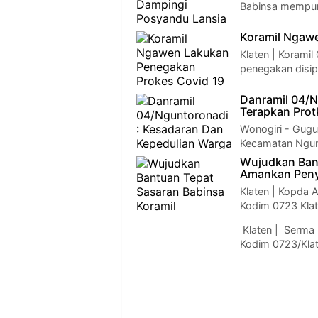
Babinsa mempun
Koramil Ngaw
Klaten | Korami
penegakan disip
Danramil 04/N
Terapkan Prot
Wonogiri - Gug
Kecamatan Ngun
Wujudkan Bant
Amankan Penya
Klaten | Kopda 
Kodim 0723 Kl
Klaten | Serma 
Kodim 0723/Kla