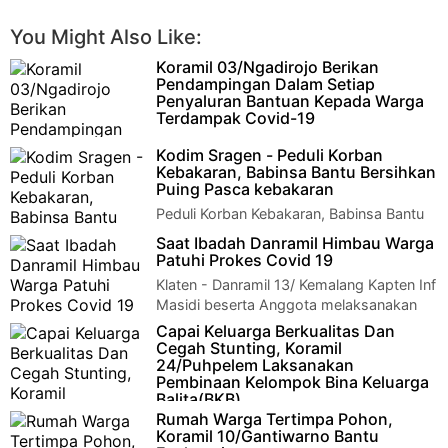
You Might Also Like:
Koramil 03/Ngadirojo Berikan
Pendampingan Dalam Setiap
Penyaluran Bantuan Kepada Warga
Terdampak Covid-19
Wonogiri – Upaya pemerintah dalam
Kodim Sragen - Peduli Korban
meringankan dampak social, akibat pandemi Covid-19 kepada
Kebakaran, Babinsa Bantu Bersihkan
warga masyarakat kurang mamp…
Puing Pasca kebakaran
Peduli Korban Kebakaran, Babinsa Bantu
Bersihkan Puing Pasca kebakaranJumat,
Saat Ibadah Danramil Himbau Warga
16 April 2021 pukul 00.08.00 s/d 11.00 Wib…
Patuhi Prokes Covid 19
Klaten - Danramil 13/ Kemalang Kapten Inf
Masidi beserta Anggota melaksanakan
kegiatan Monitoring /Pemantauan Kegiatan I…
Capai Keluarga Berkualitas Dan
Cegah Stunting, Koramil
24/Puhpelem Laksanakan
Pembinaan Kelompok Bina Keluarga
Balita(BKB)
Rumah Warga Tertimpa Pohon,
Wonogiri – bertempat di Sekretariat Kampung KB Ceria Dusun
Koramil 10/Gantiwarno Bantu
Pogog, DesaTengger, Koramil 24/Puhpelem melaksanakan