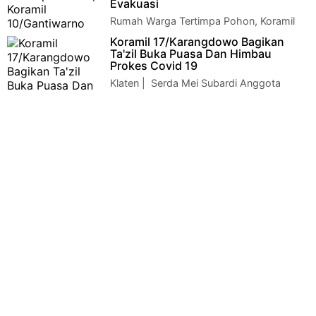
Evakuasi
pembinaa…
Rumah Warga Tertimpa Pohon, Koramil
10/Gantiwarno Bantu Evakuasi Klaten -
Koramil 17/Karangdowo Bagikan
Hujan deras disertai angin kencang yang menggu…
Ta'zil Buka Puasa Dan Himbau
Prokes Covid 19
Klaten | Serda Mei Subardi Anggota
Koramil 17/Karangdowo, Kodim
0723/Klaten bersama himpunan putra putri angkatan darat…