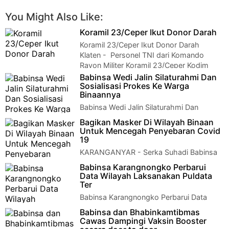
You Might Also Like:
Koramil 23/Ceper Ikut Donor Darah
Koramil 23/Ceper Ikut Donor Darah
Klaten - Personel TNI dari Komando
Rayon Militer Koramil 23/Ceper Kodim
07…
Babinsa Wedi Jalin Silaturahmi Dan
Sosialisasi Prokes Ke Warga
Binaannya
Babinsa Wedi Jalin Silaturahmi Dan
Sosialisasi Prokes Ke Warga Binaannya
Bagikan Masker Di Wilayah Binaan
Klten - Jalin Silaturahmi Babinsa Kor…
Untuk Mencegah Penyebaran Covid
19
KARANGANYAR - Serka Suhadi Babinsa
Gedong anggota Koramil 01/Karanganyar
Babinsa Karangnongko Perbarui
jajanan Kodim 0727/Karanganyar melaksanakan pat…
Data Wilayah Laksanakan Puldata
Ter
Babinsa Karangnongko Perbarui Data
Wilayah Laksanakan Puldata Ter Klaten -
Babinsa dan Bhabinkamtibmas
Perbarui data wilayah desa binaanny…
Cawas Dampingi Vaksin Booster