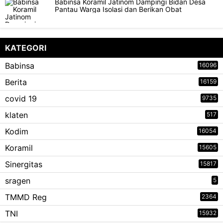
Babinsa Koramil Jatinom Dampingi Bidan Desa
Pantau Warga Isolasi dan Berikan Obat
KATEGORI
Babinsa
16096
Berita
16159
covid 19
9735
klaten
517
Kodim
16054
Koramil
15605
Sinergitas
15817
sragen
5
TMMD Reg
2364
TNI
15932