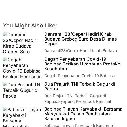
You Might Also Like:
Danramil 23/Ceper Hadiri Kirab
Budaya Grebeg Suro Desa Dlimas
Ceper
Danramil23/Ceper Hadiri Kirab Budaya
Grebeg Suro Desa Dlimas CeperDanramil
Cegah Penyebaran Covid-19
23/Ceper Hadiri Kirab Budaya Grebeg Suro Desa…
Babinsa Berikan Himbauan Protokol
Kesehatan
Cegah Penyebaran Covid-19 Babinsa
Berikan Himbauan Protokol
Dua Prajurit TNI Terbaik Gugur di
KesehatanCegah Penyebaran Covid-19 Babinsa Berikan
Papua
Himbauan …
Dua Prajurit TNI Terbaik Gugur di
PapuaJayapura. Kelompok Kriminal
Separatis Bersenjata [KKSB] Kembali berulah di Kabupa…
Babinsa Tijayan Karyabakti Bersama
Masyarakat Dalam Pembuatan
Saluran Irigasi
Babinsa Tijayan Karyabakti Bersama