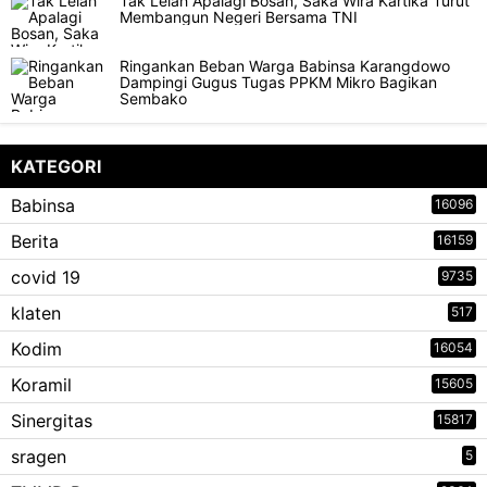
Tak Lelah Apalagi Bosan, Saka Wira Kartika Turut
Membangun Negeri Bersama TNI
Ringankan Beban Warga Babinsa Karangdowo
Dampingi Gugus Tugas PPKM Mikro Bagikan
Sembako
KATEGORI
Babinsa
16096
Berita
16159
covid 19
9735
klaten
517
Kodim
16054
Koramil
15605
Sinergitas
15817
sragen
5