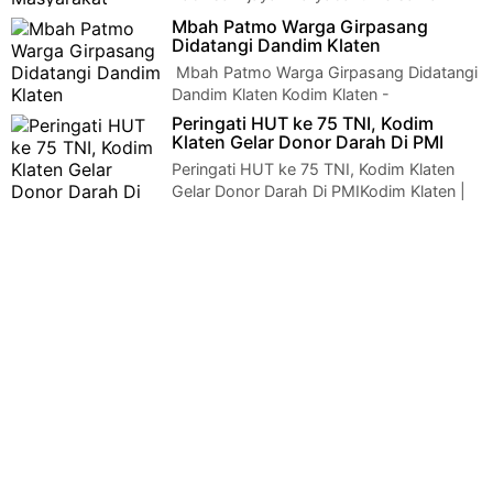
Masyarakat Dalam Pembuatan Saluran
Mbah Patmo Warga Girpasang
IrigasiBabinsa Tijayan Karyabakti Bersama Masyarak…
Didatangi Dandim Klaten
Mbah Patmo Warga Girpasang Didatangi
Dandim Klaten Kodim Klaten -
Komandan Komando Distrik Militer (Dandim) 0723 Klate…
Peringati HUT ke 75 TNI, Kodim
Klaten Gelar Donor Darah Di PMI
Peringati HUT ke 75 TNI, Kodim Klaten
Gelar Donor Darah Di PMIKodim Klaten |
Kodim 0723 Klaten KOREM 074/Warastratama me…