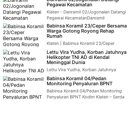
Pegawai Kecamatan
Klaten - Danramil 02/Jogonalan Datangi
Pegawai KecamatanDanramil
02/Jogonalan Datangi Pegawai KecamatanDanramil 02/Jogon…
Babinsa Koramil 23/Ceper Bersama
Warga Gotong Royong Rehap
Rumah
Klaten | Babinsa Koramil 23/Ceper
Bersama Warga Gotong Royong Rehap
Lettu Vira Yudha, Korban Jatuhnya
RumahBabinsa Koramil 23/Ceper Bersama Warga Gotong R…
Helikopter TNI AD di Kendal
Meninggal Dunia
Lettu Vira Yudha, Korban Jatuhnya
Helikopter TNI AD di Kendal Meninggal
Babinsa Koramil 04/Pedan
DuniaJakarta. Innalillahi wa innailaihi rojiun. …
Monitoring Penyaluran BPNT
Babinsa Koramil 04/Pedan Monitoring
Penyaluran BPNT Kodim Klaten – Serda
Sariyanto Babinsa Koramil 04/Pedan Kodim 0723/K…