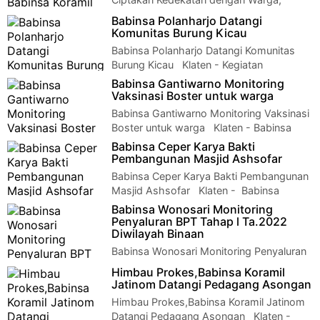
Babinsa Koramil Wedi Rutin Laksanakan
Babinsa Polanharjo Datangi
Komsos Klaten - Kegiatan Komsos adalah …
Komunitas Burung Kicau
Babinsa Polanharjo Datangi Komunitas
Burung Kicau Klaten - Kegiatan
Komunikasi Sosial Serda Rony bukan tidak…
Babinsa Gantiwarno Monitoring
Vaksinasi Boster untuk warga
Babinsa Gantiwarno Monitoring Vaksinasi
Boster untuk warga Klaten - Babinsa
Desa Jogoprayan Sertu Rusdiyanto b…
Babinsa Ceper Karya Bakti
Pembangunan Masjid Ashsofar
Babinsa Ceper Karya Bakti Pembangunan
Masjid Ashsofar Klaten - Babinsa
Koramil 23/Ceper Kodim 0723/Klaten Se…
Babinsa Wonosari Monitoring
Penyaluran BPT Tahap l Ta.2022
Diwilayah Binaan
Babinsa Wonosari Monitoring Penyaluran
BPT Tahap l Ta.2022 Diwilayah
Himbau Prokes,Babinsa Koramil
BinaanKlaten - Sertu Wariso Babinsa Boto Koramil 2…
Jatinom Datangi Pedagang Asongan
Himbau Prokes,Babinsa Koramil Jatinom
Datangi Pedagang Asongan Klaten -