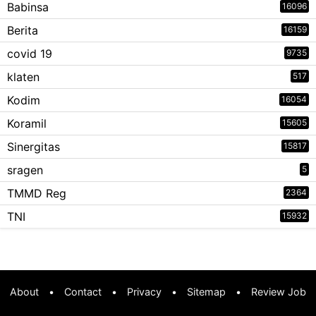
Babinsa
16096
Berita
16159
covid 19
9735
klaten
517
Kodim
16054
Koramil
15605
Sinergitas
15817
sragen
5
TMMD Reg
2364
TNI
15932
About
•
Contact
•
Privacy
•
Sitemap
•
Review Job