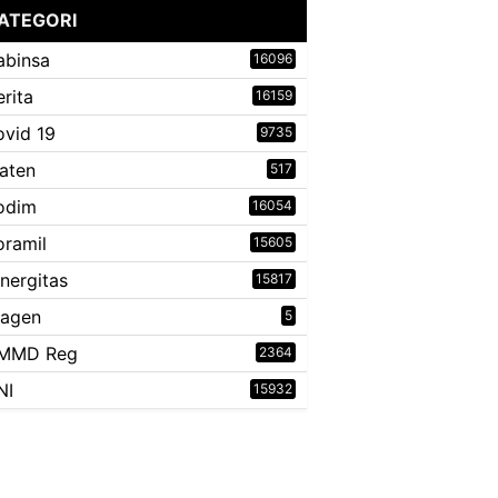
ATEGORI
abinsa
16096
erita
16159
ovid 19
9735
laten
517
odim
16054
oramil
15605
inergitas
15817
ragen
5
MMD Reg
2364
NI
15932