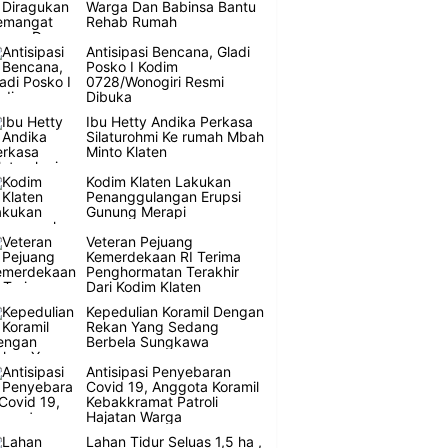
Warga Dan Babinsa Bantu
Rehab Rumah
Antisipasi Bencana, Gladi
Posko I Kodim
0728/Wonogiri Resmi
Dibuka
Ibu Hetty Andika Perkasa
Silaturohmi Ke rumah Mbah
Minto Klaten
Kodim Klaten Lakukan
Penanggulangan Erupsi
Gunung Merapi
Veteran Pejuang
Kemerdekaan RI Terima
Penghormatan Terakhir
Dari Kodim Klaten
Kepedulian Koramil Dengan
Rekan Yang Sedang
Berbela Sungkawa
Antisipasi Penyebaran
Covid 19, Anggota Koramil
Kebakkramat Patroli
Hajatan Warga
Lahan Tidur Seluas 1,5 ha ,