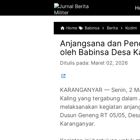
H
Home
Babinsa
Berita
Kodim
Anjangsana dan Pen
oleh Babinsa Desa K
Ditulis pada:
Maret 02, 2026
KARANGANYAR — Senin, 2 Mar
Kaling yang tergabung dalam
melaksanakan kegiatan anjan
Dusun Geneng RT 05/05, Desa
Karanganyar.