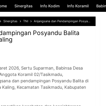
ome
Sinergitas
Skip to main content
Info Kodim
Info Koramil
Babi
Sinergitas
TNI
Anjangsana dan Pendampingan Posyandu Balita oleh Babinsa Desa Kaling
dampingan Posyandu Balita
aling
et 2026, Sertu Suparman, Babinsa Desa
 Anggota Koramil 02/Tasikmadu,
gsana dan pendampingan Posyandu Balita di
 Kaling, Kecamatan Tasikmadu, Kabupaten