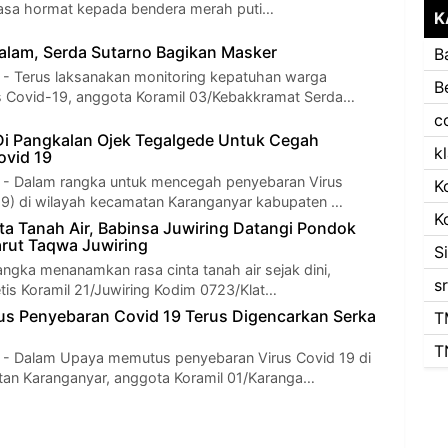
rasa hormat kepada bendera merah puti…
K
alam, Serda Sutarno Bagikan Masker
B
Terus laksanakan monitoring kepatuhan warga
B
s Covid-19, anggota Koramil 03/Kebakkramat Serda…
c
i Pangkalan Ojek Tegalgede Untuk Cegah
k
ovid 19
Dalam rangka untuk mencegah penyebaran Virus
K
9) di wilayah kecamatan Karanganyar kabupaten …
K
a Tanah Air, Babinsa Juwiring Datangi Pondok
rut Taqwa Juwiring
S
angka menanamkan rasa cinta tanah air sejak dini,
s
tis Koramil 21/Juwiring Kodim 0723/Klat…
s Penyebaran Covid 19 Terus Digencarkan Serka
T
T
Dalam Upaya memutus penyebaran Virus Covid 19 di
an Karanganyar, anggota Koramil 01/Karanga…