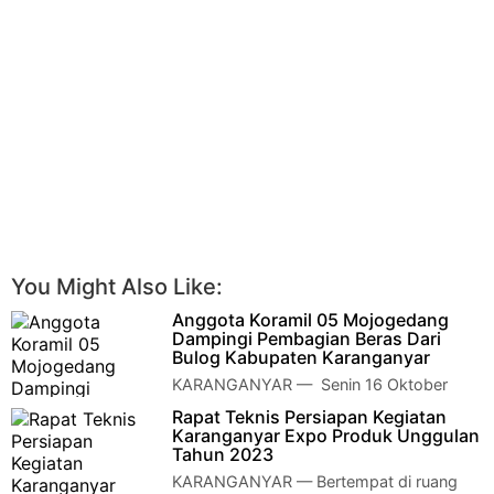
You Might Also Like:
Anggota Koramil 05 Mojogedang
Dampingi Pembagian Beras Dari
Bulog Kabupaten Karanganyar
KARANGANYAR — Senin 16 Oktober
2023, Koptu Ristio Pramono anggota
Rapat Teknis Persiapan Kegiatan
Koramil 05/Mojogedang melaksanakan pendampingan pemba…
Karanganyar Expo Produk Unggulan
Tahun 2023
KARANGANYAR — Bertempat di ruang