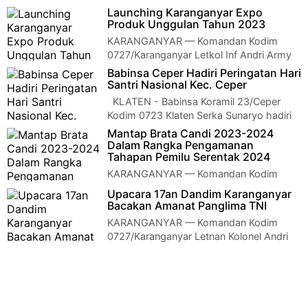
rapat warung mbak endang desa
Launching Karanganyar Expo
Harjosari, Popongan, Karanganyar diadakan rapat teknis pe…
Produk Unggulan Tahun 2023
KARANGANYAR — Komandan Kodim
0727/Karanganyar Letkol Inf Andri Army
Yudha Ardhitama, S.I.P., diwakili Kepala Staf Kodim…
Babinsa Ceper Hadiri Peringatan Hari
Santri Nasional Kec. Ceper
KLATEN - Babinsa Koramil 23/Ceper
Kodim 0723 Klaten Serka Sunaryo hadiri
upacara peringatan Hari Santri Nasi…
Mantap Brata Candi 2023-2024
Dalam Rangka Pengamanan
Tahapan Pemilu Serentak 2024
KARANGANYAR — Komandan Kodim
0727/Karanganyar Letkol Inf Andri Army
Upacara 17an Dandim Karanganyar
Yudha Ardhitama, S.I.P,.dan Danramil jajaran kodim, …
Bacakan Amanat Panglima TNI
KARANGANYAR — Komandan Kodim
0727/Karanganyar Letnan Kolonel Andri
Army Yudha Ardhitama, S.I.P., memimpin jalannya upaca…