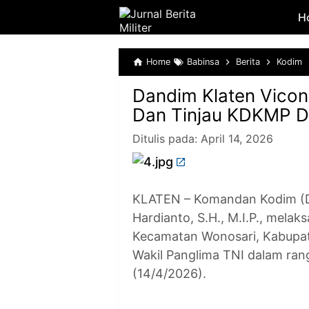
H
Home
Babinsa
Berita
Kodim
Dandim Klaten Vicon
Dan Tinjau KDKMP D
Ditulis pada:
April 14, 2026
KLATEN – Komandan Kodim (Da
Hardianto, S.H., M.I.P., mela
Kecamatan Wonosari, Kabupat
Wakil Panglima TNI dalam r
(14/4/2026).