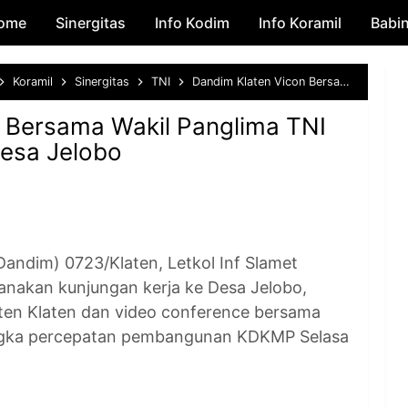
ome
Sinergitas
Skip to main content
Info Kodim
Info Koramil
Babi
Koramil
Sinergitas
TNI
Dandim Klaten Vicon Bersama Wakil Panglima TNI Dan Tinjau KDKMP Desa Jelobo
 Bersama Wakil Panglima TNI
esa Jelobo
ndim) 0723/Klaten, Letkol Inf Slamet
ksanakan kunjungan kerja ke Desa Jelobo,
en Klaten dan video conference bersama
angka percepatan pembangunan KDKMP Selasa