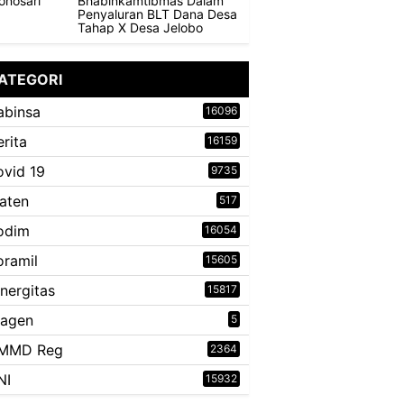
Bhabinkamtibmas Dalam
Penyaluran BLT Dana Desa
Tahap X Desa Jelobo
ATEGORI
abinsa
16096
erita
16159
ovid 19
9735
laten
517
odim
16054
oramil
15605
inergitas
15817
ragen
5
MMD Reg
2364
NI
15932