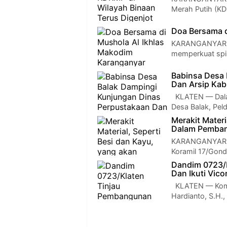
Merah Putih (KD
Doa Bersama d
KARANGANYAR — 
memperkuat spi
Babinsa Desa 
Dan Arsip Kab
KLATEN — Dalam
Desa Balak, Peld
Merakit Mater
Dalam Pemba
KARANGANYAR — 
Koramil 17/Gon
Dandim 0723/
Dan Ikuti Vic
KLATEN — Koman
Hardianto, S.H.,