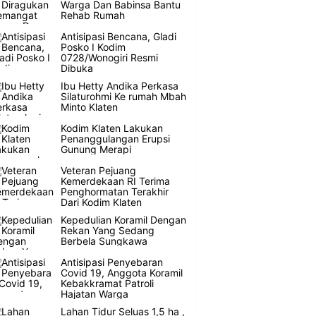
Warga Dan Babinsa Bantu
Rehab Rumah
Antisipasi Bencana, Gladi
Posko I Kodim
0728/Wonogiri Resmi
Dibuka
Ibu Hetty Andika Perkasa
Silaturohmi Ke rumah Mbah
Minto Klaten
Kodim Klaten Lakukan
Penanggulangan Erupsi
Gunung Merapi
Veteran Pejuang
Kemerdekaan RI Terima
Penghormatan Terakhir
Dari Kodim Klaten
Kepedulian Koramil Dengan
Rekan Yang Sedang
Berbela Sungkawa
Antisipasi Penyebaran
Covid 19, Anggota Koramil
Kebakkramat Patroli
Hajatan Warga
Lahan Tidur Seluas 1,5 ha ,