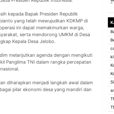
ada Presiden Republik Indonesia.
sih kepada Bapak Presiden Republik
bianto yang telah mewujudkan KDKMP di
K
koperasi ini dapat memakmurkan warga,
B
syarakat, serta mendorong UMKM di Desa
B
ngkap Kepala Desa Jelobo.
c
ndim melanjutkan agenda dengan mengikuti
k
kil Panglima TNI dalam rangka percepatan
K
asional.
K
S
dan diharapkan menjadi langkah awal dalam
ebagai pilar ekonomi desa yang mandiri dan
s
T
T