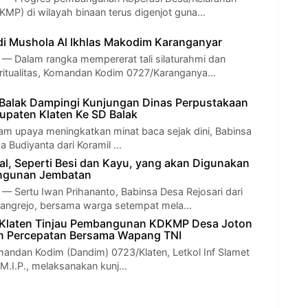
KMP) di wilayah binaan terus digenjot guna…
i Mushola Al Ikhlas Makodim Karanganyar
Dalam rangka mempererat tali silaturahmi dan
ritualitas, Komandan Kodim 0727/Karanganya…
Balak Dampingi Kunjungan Dinas Perpustakaan
upaten Klaten Ke SD Balak
 upaya meningkatkan minat baca sejak dini, Babinsa
a Budiyanta dari Koramil …
ial, Seperti Besi dan Kayu, yang akan Digunakan
ngunan Jembatan
Sertu Iwan Prihananto, Babinsa Desa Rejosari dari
dangrejo, bersama warga setempat mela…
Klaten Tinjau Pembangunan KDKMP Desa Joton
on Percepatan Bersama Wapang TNI
dan Kodim (Dandim) 0723/Klaten, Letkol Inf Slamet
 M.I.P., melaksanakan kunj…