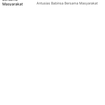
Antusias Babinsa Bersama Masyarakat
Jatibatur Saat Gotong Royong Bangun
Talud JalanKamis, 17 September 2020 Sertu Dwi…