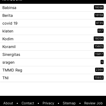
Babinsa
16096
Berita
16159
covid 19
9735
klaten
517
Kodim
16054
Koramil
15605
Sinergitas
15817
sragen
5
TMMD Reg
2364
TNI
15932
About
•
Contact
•
Privacy
•
Sitemap
•
Review Job