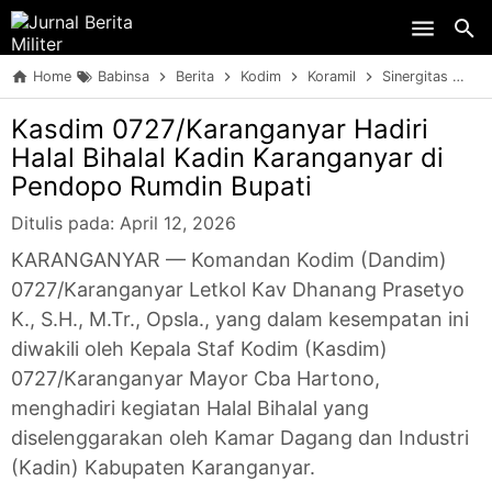
Skip to main content
Home
Babinsa
Berita
Kodim
Koramil
Sinergitas
TN
Kasdim 0727/Karanganyar Hadiri
Halal Bihalal Kadin Karanganyar di
Pendopo Rumdin Bupati
Ditulis pada:
April 12, 2026
KARANGANYAR — Komandan Kodim (Dandim)
0727/Karanganyar Letkol Kav Dhanang Prasetyo
K., S.H., M.Tr., Opsla., yang dalam kesempatan ini
diwakili oleh Kepala Staf Kodim (Kasdim)
0727/Karanganyar Mayor Cba Hartono,
menghadiri kegiatan Halal Bihalal yang
diselenggarakan oleh Kamar Dagang dan Industri
(Kadin) Kabupaten Karanganyar.