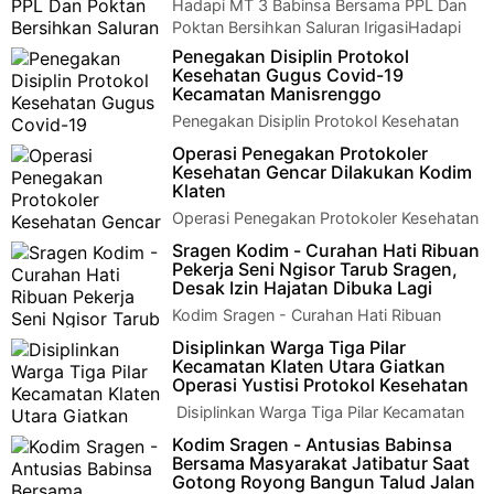
Hadapi MT 3 Babinsa Bersama PPL Dan
Poktan Bersihkan Saluran IrigasiHadapi
MT 3 Babinsa Bersama PPL Dan Poktan Bersihkan…
Penegakan Disiplin Protokol
Kesehatan Gugus Covid-19
Kecamatan Manisrenggo
Penegakan Disiplin Protokol Kesehatan
Gugus Covid-19 Kecamatan
Operasi Penegakan Protokoler
ManisrenggoPenegakan Disiplin Protokol Kesehatan Gugus
Kesehatan Gencar Dilakukan Kodim
Co…
Klaten
Operasi Penegakan Protokoler Kesehatan
Gencar Dilakukan Kodim KlatenOperasi
Sragen Kodim - Curahan Hati Ribuan
Penegakan Protokoler Kesehatan Gencar Dilaku…
Pekerja Seni Ngisor Tarub Sragen,
Desak Izin Hajatan Dibuka Lagi
Kodim Sragen - Curahan Hati Ribuan
Pekerja Seni Ngisor Tarub Sragen, Desak
Disiplinkan Warga Tiga Pilar
Izin Hajatan Dibuka LagiRibuan pekerja seni d…
Kecamatan Klaten Utara Giatkan
Operasi Yustisi Protokol Kesehatan
Disiplinkan Warga Tiga Pilar Kecamatan
Klaten Utara Giatkan Operasi Yustisi
Kodim Sragen - Antusias Babinsa
Protokol Kesehatan Kodim Klaten | Muspika k…
Bersama Masyarakat Jatibatur Saat
Gotong Royong Bangun Talud Jalan