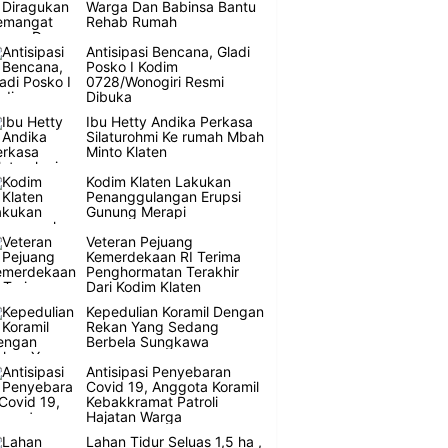
Warga Dan Babinsa Bantu
Rehab Rumah
Antisipasi Bencana, Gladi
Posko I Kodim
0728/Wonogiri Resmi
Dibuka
Ibu Hetty Andika Perkasa
Silaturohmi Ke rumah Mbah
Minto Klaten
Kodim Klaten Lakukan
Penanggulangan Erupsi
Gunung Merapi
Veteran Pejuang
Kemerdekaan RI Terima
Penghormatan Terakhir
Dari Kodim Klaten
Kepedulian Koramil Dengan
Rekan Yang Sedang
Berbela Sungkawa
Antisipasi Penyebaran
Covid 19, Anggota Koramil
Kebakkramat Patroli
Hajatan Warga
Lahan Tidur Seluas 1,5 ha ,