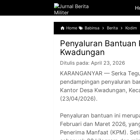
H
Home
Babinsa
Berita
Kodim
Penyaluran Bantuan
Kwadungan
Ditulis pada:
April 23, 2026
KARANGANYAR — Serka Teguh,
pendampingan penyaluran ban
Kantor Desa Kwadungan, Keca
(23/04/2026).
Penyaluran bantuan ini merupa
Februari dan Maret 2026, yan
Penerima Manfaat (KPM). Set