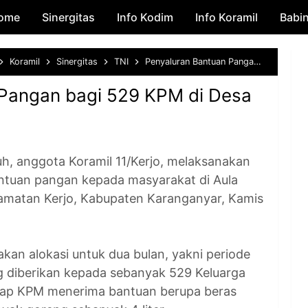
ome
Sinergitas
Skip to main content
Info Kodim
Info Koramil
Babi
Koramil
Sinergitas
TNI
Penyaluran Bantuan Pangan bagi 529 KPM di Desa Kwadungan
 Pangan bagi 529 KPM di Desa
 anggota Koramil 11/Kerjo, melaksanakan
tuan pangan kepada masyarakat di Aula
matan Kerjo, Kabupaten Karanganyar, Kamis
kan alokasi untuk dua bulan, yakni periode
g diberikan kepada sebanyak 529 Keluarga
iap KPM menerima bantuan berupa beras