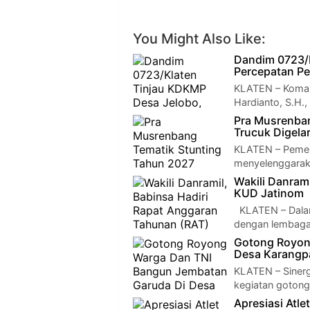
You Might Also Like:
Dandim 0723/
Percepatan P
KLATEN – Komand
Hardianto, S.H.,
Pra Musrenba
Trucuk Digelar
KLATEN – Pemer
menyelenggarak
Wakili Danram
KUD Jatinom
KLATEN – Dalam
dengan lembaga
Gotong Royon
Desa Karangp
KLATEN – Sinerg
kegiatan goton
Apresiasi Atle