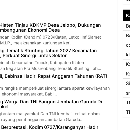
K
Klaten Tinjau KDKMP Desa Jelobo, Dukungan
B
embangunan Ekonomi Desa
B
an Kodim (Dandim) 0723/Klaten, Letkol Inf Slamet
 M.I.P., melaksanakan kunjungan kerj…
c
ng Tematik Stunting Tahun 2027 Kecamatan
k
, Perkuat Sinergi Lintas Sektor
intah Kecamatan Trucuk, Kabupaten Klaten
K
an kegiatan Pra Musrenbang Tematik Stunting Tah…
K
il, Babinsa Hadiri Rapat Anggaran Tahunan (RAT)
S
 rangka memperkuat sinergi antara aparat kewilayahan
s
 ekonomi masyarakat, Babi…
g Warga Dan TNI Bangun Jembatan Garuda Di
T
akel
T
i antara masyarakat Dan TNI kembali terlihat dalam
g royong pembangunan Jembatan Garuda…
t Berprestasi, Kodim 0727/Karanganyar Hadiri