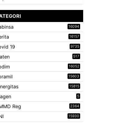
ATEGORI
abinsa
16094
erita
16157
ovid 19
9735
laten
517
odim
16052
oramil
15603
inergitas
15815
ragen
5
MMD Reg
2364
NI
15930