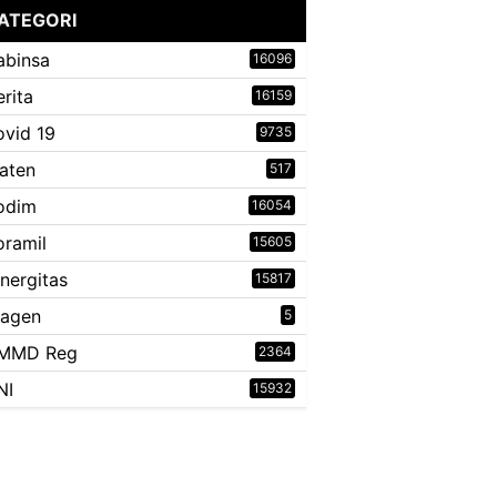
ATEGORI
abinsa
16096
erita
16159
ovid 19
9735
laten
517
odim
16054
oramil
15605
inergitas
15817
ragen
5
MMD Reg
2364
NI
15932