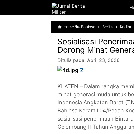
H
Home
Babinsa
Berita
Kodim
Sosialisasi Penerima
Dorong Minat Gener
Ditulis pada:
April 23, 2026
KLATEN – Dalam rangka membe
minat generasi muda untuk be
Indonesia Angkatan Darat (T
Babinsa Koramil 04/Pedan Ko
sosialisasi penerimaan Binta
Gelombang II Tahun Anggaran