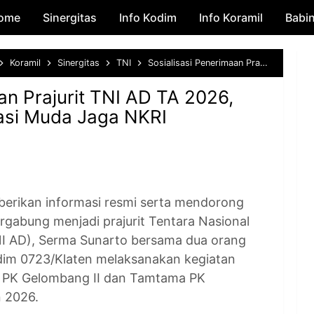
ome
Sinergitas
Skip to main content
Info Kodim
Info Koramil
Babi
Koramil
Sinergitas
TNI
Sosialisasi Penerimaan Prajurit TNI AD TA 2026, Dorong Minat Generasi Muda Jaga NKRI
an Prajurit TNI AD TA 2026,
asi Muda Jaga NKRI
rikan informasi resmi serta mendorong
rgabung menjadi prajurit Tentara Nasional
NI AD), Serma Sunarto bersama dua orang
dim 0723/Klaten melaksanakan kegiatan
ra PK Gelombang II dan Tamtama PK
 2026.