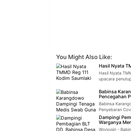
You Might Also Like:
Hasil Nyata T
Hasil Nyata TMM
upacara penutu
Babinsa Kara
Pencegahan P
Babinsa Karang
Penyebaran Covi
Dampingi Pem
Warganya Me
Wonogiri - Babi