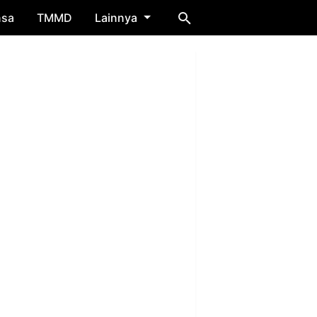
nsa
TMMD
Lainnya