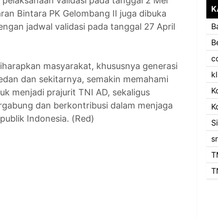
 pelaksanaan validasi pada tanggal 2 Mei
K
ran Bintara PK Gelombang II juga dibuka
engan jadwal validasi pada tanggal 27 April
B
B
c
diharapkan masyarakat, khususnya generasi
k
edan dan sekitarnya, semakin memahami
K
uk menjadi prajurit TNI AD, sekaligus
rgabung dan berkontribusi dalam menjaga
K
ublik Indonesia. (Red)
S
s
T
T