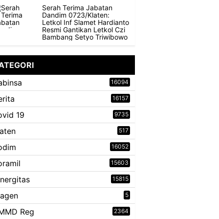
Serah Terima Jabatan
Dandim 0723/Klaten:
Letkol Inf Slamet Hardianto
Resmi Gantikan Letkol Czi
Bambang Setyo Triwibowo
ATEGORI
abinsa
16094
erita
16157
ovid 19
9735
laten
517
odim
16052
oramil
15603
inergitas
15815
ragen
5
MMD Reg
2364