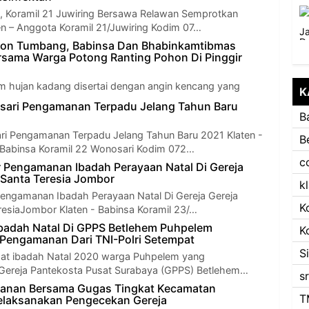
, Koramil 21 Juwiring Bersawa Relawan Semprotkan
ten – Anggota Koramil 21/Juwiring Kodim 07…
ohon Tumbang, Babinsa Dan Bhabinkamtibmas
sama Warga Potong Ranting Pohon Di Pinggir
m hujan kadang disertai dengan angin kencang yang
K
h Kabupaten Wonogiri harus diwaspadai ol…
sari Pengamanan Terpadu Jelang Tahun Baru
B
i Pengamanan Terpadu Jelang Tahun Baru 2021 Klaten -
B
 Babinsa Koramil 22 Wonosari Kodim 072…
c
 Pengamanan Ibadah Perayaan Natal Di Gereja
k Santa Teresia Jombor
k
engamanan Ibadah Perayaan Natal Di Gereja Gereja
K
eresiaJombor Klaten - Babinsa Koramil 23/…
badah Natal Di GPPS Betlehem Puhpelem
K
Pengamanan Dari TNI-Polri Setempat
S
aat ibadah Natal 2020 warga Puhpelem yang
 Gereja Pantekosta Pusat Surabaya (GPPS) Betlehem…
s
banan Bersama Gugas Tingkat Kecamatan
T
laksanakan Pengecekan Gereja