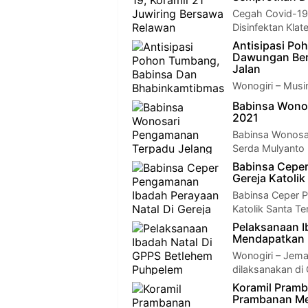
Cegah Covid-19
Disinfektan Kla
Antisipasi P
Dawungan Ber
Jalan
Wonogiri – Musi
turun di wilaya
Babinsa Wono
2021
Babinsa Wonosar
Serda Mulyanto
Babinsa Ceper
Gereja Katoli
Babinsa Ceper P
Katolik Santa T
Pelaksanaan I
Mendapatkan 
Wonogiri – Jem
dilaksanakan di
Koramil Pram
Prambanan Me