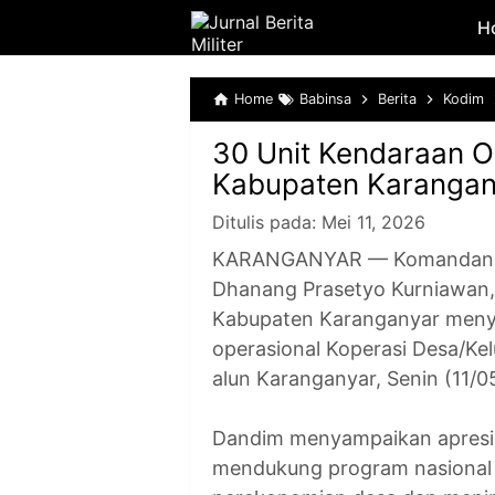
H
Home
Babinsa
Berita
Kodim
30 Unit Kendaraan 
Kabupaten Karangan
Ditulis pada:
Mei 11, 2026
KARANGANYAR — Komandan Ko
Dhanang Prasetyo Kurniawan, 
Kabupaten Karanganyar menye
operasional Koperasi Desa/Ke
alun Karanganyar, Senin (11/0
Dandim menyampaikan apresias
mendukung program nasiona