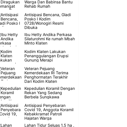
Warga Dan Babinsa Bantu
Rehab Rumah
Antisipasi Bencana, Gladi
Posko I Kodim
0728/Wonogiri Resmi
Dibuka
Ibu Hetty Andika Perkasa
Silaturohmi Ke rumah Mbah
Minto Klaten
Kodim Klaten Lakukan
Penanggulangan Erupsi
Gunung Merapi
Veteran Pejuang
Kemerdekaan RI Terima
Penghormatan Terakhir
Dari Kodim Klaten
Kepedulian Koramil Dengan
Rekan Yang Sedang
Berbela Sungkawa
Antisipasi Penyebaran
Covid 19, Anggota Koramil
Kebakkramat Patroli
Hajatan Warga
Lahan Tidur Seluas 1,5 ha ,