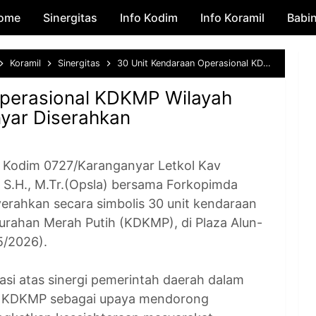
ome
Sinergitas
Skip to main content
Info Kodim
Info Koramil
Babi
Koramil
Sinergitas
30 Unit Kendaraan Operasional KDKMP Wilayah Kabupaten Karanganyar Diserahkan
Operasional KDKMP Wilayah
yar Diserahkan
dim 0727/Karanganyar Letkol Kav
S.H., M.Tr.(Opsla) bersama Forkopimda
rahkan secara simbolis 30 unit kendaraan
lurahan Merah Putih (KDKMP), di Plaza Alun-
5/2026).
i atas sinergi pemerintah daerah dalam
l KDKMP sebagai upaya mendorong