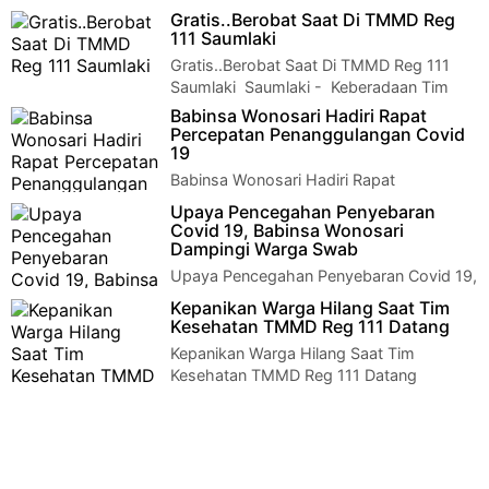
Pemakaman Warga Secara Protokol
Gratis..Berobat Saat Di TMMD Reg
Kesehatan Klaten - Babinsa Koramil 23/Ceper Kodim 07…
111 Saumlaki
Gratis..Berobat Saat Di TMMD Reg 111
Saumlaki Saumlaki - Keberadaan Tim
kesehatan wajib ada setiap kegiatan yang…
Babinsa Wonosari Hadiri Rapat
Percepatan Penanggulangan Covid
19
Babinsa Wonosari Hadiri Rapat
Percepatan Penanggulangan Covid
Upaya Pencegahan Penyebaran
19 Klaten - Peltu Supriyadi Batikomsos Koramil 22 Wonosari…
Covid 19, Babinsa Wonosari
Dampingi Warga Swab
Upaya Pencegahan Penyebaran Covid 19,
Babinsa Wonosari Dampingi Warga
Kepanikan Warga Hilang Saat Tim
Swab Klaten - Peltu Supriyadi Babinsa Desa Tegalgo…
Kesehatan TMMD Reg 111 Datang
Kepanikan Warga Hilang Saat Tim
Kesehatan TMMD Reg 111 Datang
Saumlaki - Tim Kesehatan TMMD Reg ke-111 Kodim 150…