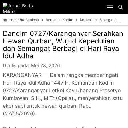
Skip to main content
Home
Babinsa
Berita
Kodim
Koramil
Sinergitas
Da
Dandim 0727/Karanganyar Serahkan
Hewan Qurban, Wujud Kepedulian
dan Semangat Berbagi di Hari Raya
Idul Adha
Ditulis pada:
Mei 28, 2026
KARANGANYAR — Dalam rangka memperingati
Hari Raya Idul Adha 1447 H, Komandan Kodim
0727/Karanganyar Letkol Kav Dhanang Prasetyo
Kurniawan, S.H., M.Tr.(Opsla)., menyerahkan satu
ekor sapi untuk hewan qurban, Rabu
(27/05/2026).