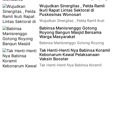
Membantu Pembuatan Masjid Klaten –
Wujudkan Sinergitas , Pelda Ramli
Membantu kesulitan masyarakat sudah …
Ikuti Rapat Lintas Sektoral di
Puskesmas Wonosari
Wujudkan Sinergitas , Pelda Ramli Ikuti
Rapat Lintas Sektoral di Puskesmas
Babinsa Manisrenggo Gotong
Wonosari Klaten - Pelda Agus Subagy…
Royong Bangun Masjid Bersama
Warga Masyarakat
Babinsa Manisrenggo Gotong Royong
Bangun Masjid Bersama Warga
Tak Henti-Henti Nya Babinsa Koramil
Masyarakat Klaten – Dalam rangka mewujudkan…
Kebonarum Kawal Pelaksanaan
Vaksin Booster
Tak Henti-Henti Nya Babinsa Koramil
Kebonarum Kawal Pelaksanaan Vaksin
Booster Klaten- Serma Agus Dwi Babinsa …