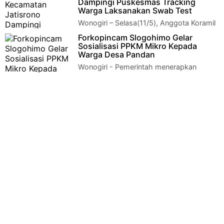
Dampingi Puskesmas Tracking
Warga Laksanakan Swab Test
Wonogiri – Selasa(11/5), Anggota Koramil
14/Jatisrono Serma Sukri, bersama
Forkopincam Slogohimo Gelar
dengan Anggota Polsek Ipda Marman dengan dida…
Sosialisasi PPKM Mikro Kepada
Warga Desa Pandan
Wonogiri - Pemerintah menerapkan
Pemberlakuan Pembatasan Kegiatan
Masyarakat berbasis mikro (PPKM Mikro) dalam rangka un…