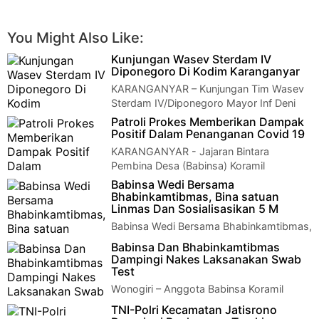
You Might Also Like:
Kunjungan Wasev Sterdam IV
Diponegoro Di Kodim Karanganyar
KARANGANYAR – Kunjungan Tim Wasev
Sterdam IV/Diponegoro Mayor Inf Deni
Oktavianto (selaku ketua tim), Mayor Arm Syarifud…
Patroli Prokes Memberikan Dampak
Positif Dalam Penanganan Covid 19
KARANGANYAR - Jajaran Bintara
Pembina Desa (Babinsa) Koramil
16/Colomadu melaksanakan patroli pengawasan dan
Babinsa Wedi Bersama
penegakan d…
Bhabinkamtibmas, Bina satuan
Linmas Dan Sosialisasikan 5 M
Babinsa Wedi Bersama Bhabinkamtibmas,
Bina satuan Linmas Dan Sosialisasikan 5
Babinsa Dan Bhabinkamtibmas
M Klaten - Dalam upaya pembinaan ketahanan…
Dampingi Nakes Laksanakan Swab
Test
Wonogiri – Anggota Babinsa Koramil
24/Puhpelem Serda Wahyu dan
TNI-Polri Kecamatan Jatisrono
Bhabinkamtibmas Brigadir Lulut mendampingi tenaga kesehat…