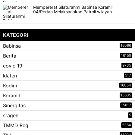
Mempererat Silaturahmi Babinsa Koramil
04/Pedan Melaksanakan Patroli wilayah
KATEGORI
Babinsa
16096
Berita
16159
covid 19
9735
klaten
517
Kodim
16054
Koramil
15605
Sinergitas
15817
sragen
5
TMMD Reg
2364
15932